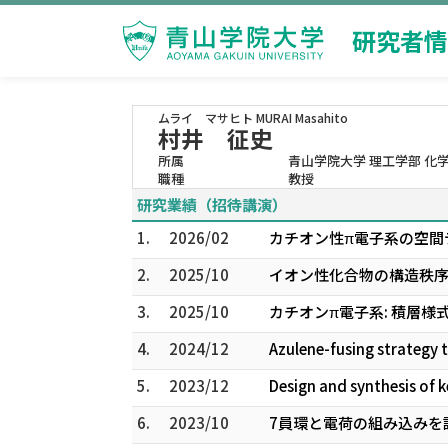
研究者情
ムライ マサヒト
MURAI Masahito
村井 征史
所属
青山学院大学 理工学部 化
職種
教授
研究業績（招待講演）
1.
2026/02
カチオン性π電子系の空間
2.
2025/10
イオン性化合物の構造秩序
3.
2025/10
カチオンπ電子系: 積層様
4.
2024/12
Azulene-fusing strategy 
5.
2023/12
Design and synthesis of 
6.
2023/10
7員環と電荷の組み込みを