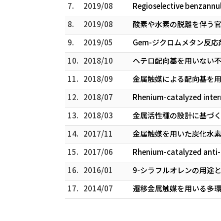
7.
2019/08
Regioselective benzannul
8.
2019/08
酸素や水素の脱離を伴う
9.
2019/05
Gem-ジクロムメタン反応
10.
2018/10
ヘテロ配向基を用いない
11.
2018/09
金属触媒による配向基を
12.
2018/07
Rhenium-catalyzed inter
13.
2018/03
金属活性種の設計に基づく
14.
2017/11
金属触媒を用いた炭化水素
15.
2017/06
Rhenium-catalyzed anti-M
16.
2016/01
9-シラフルオレンの用途
17.
2014/07
遷移金属触媒を用いる多環