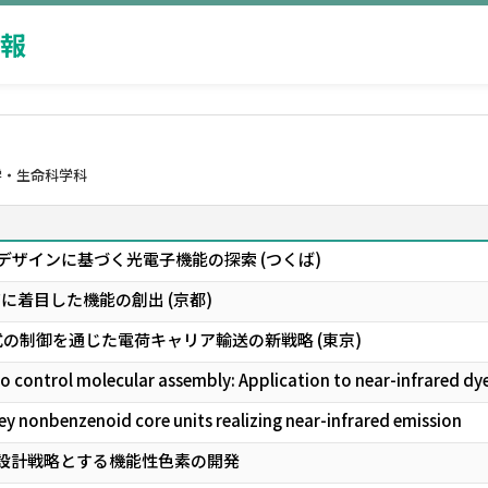
報
学・生命科学科
デザインに基づく光電子機能の探索 (つくば)
に着目した機能の創出 (京都)
式の制御を通じた電荷キャリア輸送の新戦略 (東京)
to control molecular assembly: Application to near-infrared dye
key nonbenzenoid core units realizing near-infrared emission
設計戦略とする機能性色素の開発