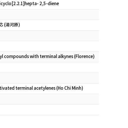
cyclo[2.2.1]hepta- 2,5-diene
 (湯河原)
yl compounds with terminal alkynes (Florence)
ivated terminal acetylenes (Ho Chi Minh)