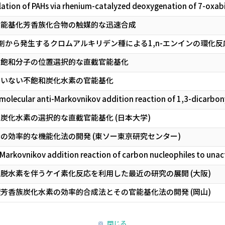
ation of PAHs via rhenium-catalyzed deoxygenation of 7-oxabi
官能基化芳香族化合物の触媒的な迅速合成
剤から発生するクロムアルキリデン種による1,n-エンインの環化反応
不飽和分子の位置選択的な直截官能基化
用いない不飽和炭化水素の官能基化
molecular anti-Markovnikov addition reaction of 1,3-dicarbon
炭化水素の選択的な直截官能基化 (日本大学)
の効率的な機能化法の開発 (東ソー東京研究センター)
arkovnikov addition reaction of carbon nucleophiles to unact
と脱水素を伴うケイ素化反応を利用した最近の研究の展開 (大阪)
芳香族炭化水素の効率的合成法とその官能基化法の開発 (岡山)
閉じる