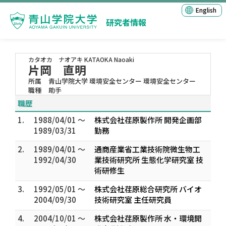
English
研究者情報
カタオカ ナオアキ
KATAOKA Naoaki
片岡 直明
所属
青山学院大学 環境安全センター 環境安全センター
職種
助手
職歴
1.
1988/04/01 ～
株式会社荏原製作所 開発企画部
1989/03/31
勤務
2.
1989/04/01 ～
通商産業省工業技術院微生物工
1992/04/30
業技術研究所 生態化学研究室 技
術研修生
3.
1992/05/01 ～
株式会社荏原総合研究所 バイオ
2004/09/30
技術研究室 主任研究員
4.
2004/10/01 ～
株式会社荏原製作所 水・環境開