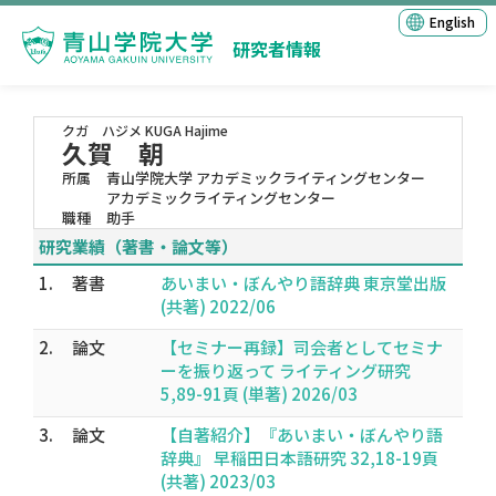
English
研究者情報
クガ ハジメ
KUGA Hajime
久賀 朝
所属
青山学院大学 アカデミックライティングセンター
アカデミックライティングセンター
職種
助手
研究業績（著書・論文等）
1.
著書
あいまい・ぼんやり語辞典 東京堂出版
(共著) 2022/06
2.
論文
【セミナー再録】司会者としてセミナ
ーを振り返って ライティング研究
5,89-91頁 (単著) 2026/03
3.
論文
【自著紹介】『あいまい・ぼんやり語
辞典』 早稲田日本語研究 32,18-19頁
(共著) 2023/03