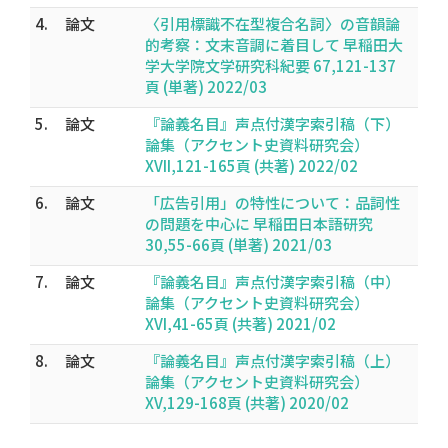
4.
論文
〈引用標識不在型複合名詞〉の音韻論
的考察：文末音調に着目して 早稲田大
学大学院文学研究科紀要 67,121-137
頁 (単著) 2022/03
5.
論文
『論義名目』声点付漢字索引稿（下）
論集（アクセント史資料研究会）
XVII,121-165頁 (共著) 2022/02
6.
論文
「広告引用」の特性について：品詞性
の問題を中心に 早稲田日本語研究
30,55-66頁 (単著) 2021/03
7.
論文
『論義名目』声点付漢字索引稿（中）
論集（アクセント史資料研究会）
XVI,41-65頁 (共著) 2021/02
8.
論文
『論義名目』声点付漢字索引稿（上）
論集（アクセント史資料研究会）
XV,129-168頁 (共著) 2020/02