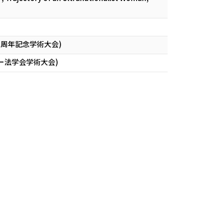
５周年記念学術大会)
ー法学会学術大会)