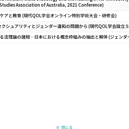
udies Association of Australia, 2021 Conference)
ケアと教育 (現代QOL学会オンライン特別学術大会・研修会)
セクシュアリティとジェンダー違和の問題から (現代QOL学会設立
る法理論の諸相―日本における概念枠組みの抽出と解体 (ジェンダ
閉じる