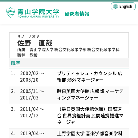
English
研究者情報
サノ ナオヤ
佐野 直哉
所属
青山学院大学 総合文化政策学部 総合文化政策学科
職種
教授
職歴
1.
2002/02 ～
ブリティッシュ・カウンシル 広
2005/10
報部 渉外マネージャー
2.
2005/11 ～
駐日英国大使館 広報部 マーケテ
2017/03
ィングマネージャー
3.
2011/04 ～
（駐日英国大使館休職）国際連
2012/12
合 世界食糧計画 民間連携推進マ
ネージャー
4.
2019/04 ～
上野学園大学 音楽学部音楽学科