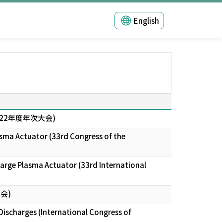
English
22年度年次大会)
lasma Actuator (33rd Congress of the
charge Plasma Actuator (33rd International
会)
Discharges (International Congress of