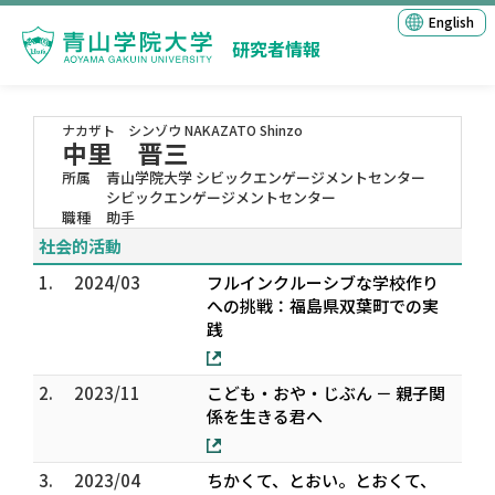
English
研究者情報
ナカザト シンゾウ
NAKAZATO Shinzo
中里 晋三
所属
青山学院大学 シビックエンゲージメントセンター
シビックエンゲージメントセンター
職種
助手
社会的活動
1.
2024/03
フルインクルーシブな学校作り
への挑戦：福島県双葉町での実
践
2.
2023/11
こども・おや・じぶん － 親子関
係を生きる君へ
3.
2023/04
ちかくて、とおい。とおくて、