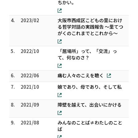
ちかい。
4.
2023/02
⼤阪市⻄成区こどもの⾥におけ
る哲学対話の実践報告 〜⾥てつ
がくのこれまでとこれから〜
5.
2022/10
「居場所」って、「交流」っ
て、何なのさ？
6.
2022/06
痛む人々のこえを聴く
7.
2021/10
娘であり、母であり、そして私
8.
2021/09
障壁を越えて、出会いにかける
9.
2021/08
みんなのことば≠わたしのこと
ば