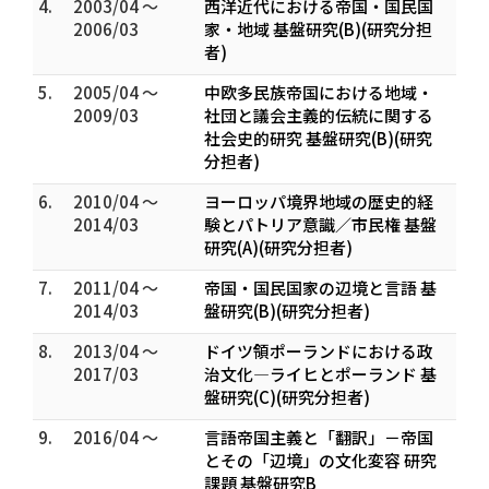
4.
2003/04 ～
西洋近代における帝国・国民国
2006/03
家・地域 基盤研究(B)(研究分担
者)
5.
2005/04 ～
中欧多民族帝国における地域・
2009/03
社団と議会主義的伝統に関する
社会史的研究 基盤研究(B)(研究
分担者)
6.
2010/04 ～
ヨーロッパ境界地域の歴史的経
2014/03
験とパトリア意識／市民権 基盤
研究(A)(研究分担者)
7.
2011/04 ～
帝国・国民国家の辺境と言語 基
2014/03
盤研究(B)(研究分担者)
8.
2013/04 ～
ドイツ領ポーランドにおける政
2017/03
治文化―ライヒとポーランド 基
盤研究(C)(研究分担者)
9.
2016/04 ～
言語帝国主義と「翻訳」－帝国
とその「辺境」の文化変容 研究
課題 基盤研究B