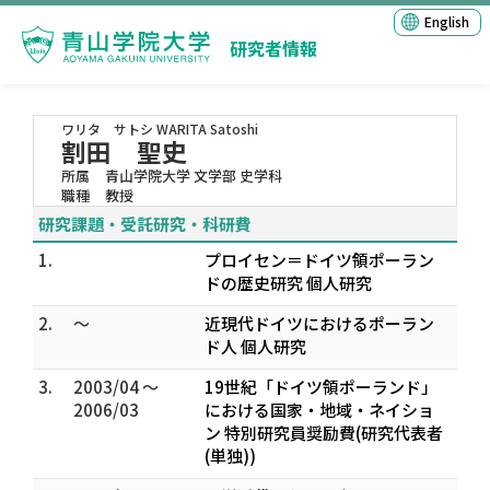
English
研究者情報
ワリタ サトシ
WARITA Satoshi
割田 聖史
所属
青山学院大学 文学部 史学科
職種
教授
研究課題・受託研究・科研費
1.
プロイセン＝ドイツ領ポーラン
ドの歴史研究 個人研究
2.
～
近現代ドイツにおけるポーラン
ド人 個人研究
3.
2003/04 ～
19世紀「ドイツ領ポーランド」
2006/03
における国家・地域・ネイショ
ン 特別研究員奨励費(研究代表者
(単独))