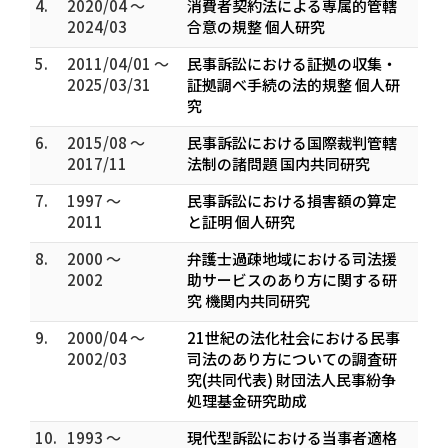
4.
2020/04 ～
消費者契約法による専属的管轄
2024/03
合意の規整 個人研究
5.
2011/04/01 ～
民事訴訟における証拠の収集・
2025/03/31
証拠調べ手続の法的規整 個人研
究
6.
2015/08 ～
民事訴訟における国際裁判管轄
2017/11
法制の諸問題 国内共同研究
7.
1997 ～
民事訴訟における損害額の算定
2011
と証明 個人研究
8.
2000 ～
弁護士過疎地域における司法援
2002
助サービスのあり方に関する研
究 機関内共同研究
9.
2000/04 ～
21世紀の法化社会における民事
2002/03
司法のあり方についての調査研
究(共同代表) 財団法人民事紛争
処理基金研究助成
10.
1993 ～
現​代​型​訴​訟​に​お​け​る​当​事​者​適​格