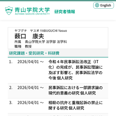
English
研究者情報
ヤブグチ ヤスオ
YABUGUCHI Yasuo
薮口 康夫
所属
青山学院大学 法学部 法学科
職種
教授
研究課題・受託研究・科研費
1.
2026/04/01 ～
令和４年民事訴訟法改正（IT
化）の完成が、民事訴訟理論に
及ぼす影響と、民事訴訟法学の
今後 個人研究
2.
2026/04/01 ～
民事訴訟における一部請求論の
現代的意義の研究 個人研究
3.
2026/04/01 ～
相殺の抗弁と重複起訴の禁止に
関する研究 個人研究