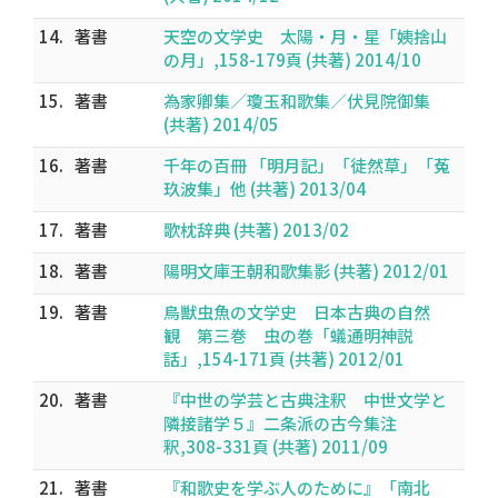
14.
著書
天空の文学史 太陽・月・星「姨捨山
の月」,158-179頁 (共著) 2014/10
15.
著書
為家卿集／瓊玉和歌集／伏見院御集
(共著) 2014/05
16.
著書
千年の百冊 「明月記」「徒然草」「菟
玖波集」他 (共著) 2013/04
17.
著書
歌枕辞典 (共著) 2013/02
18.
著書
陽明文庫王朝和歌集影 (共著) 2012/01
19.
著書
鳥獣虫魚の文学史 日本古典の自然
観 第三巻 虫の巻「蟻通明神説
話」,154-171頁 (共著) 2012/01
20.
著書
『中世の学芸と古典注釈 中世文学と
隣接諸学５』二条派の古今集注
釈,308-331頁 (共著) 2011/09
21.
著書
『和歌史を学ぶ人のために』「南北