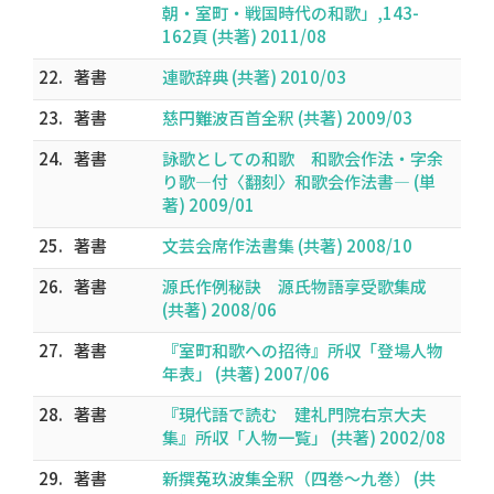
朝・室町・戦国時代の和歌」,143-
162頁 (共著) 2011/08
22.
著書
連歌辞典 (共著) 2010/03
23.
著書
慈円難波百首全釈 (共著) 2009/03
24.
著書
詠歌としての和歌 和歌会作法・字余
り歌―付〈翻刻〉和歌会作法書― (単
著) 2009/01
25.
著書
文芸会席作法書集 (共著) 2008/10
26.
著書
源氏作例秘訣 源氏物語享受歌集成
(共著) 2008/06
27.
著書
『室町和歌への招待』所収「登場人物
年表」 (共著) 2007/06
28.
著書
『現代語で読む 建礼門院右京大夫
集』所収「人物一覧」 (共著) 2002/08
29.
著書
新撰菟玖波集全釈（四巻～九巻） (共