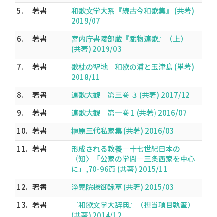
5.
著書
和歌文学大系『続古今和歌集』 (共著)
2019/07
6.
著書
宮内庁書陵部蔵『賦物連歌』（上）
(共著) 2019/03
7.
著書
歌枕の聖地 和歌の浦と玉津島 (単著)
2018/11
8.
著書
連歌大観 第三巻 ３ (共著) 2017/12
9.
著書
連歌大観 第一巻 1 (共著) 2016/07
10.
著書
榊原三代私家集 (共著) 2016/03
11.
著書
形成される教養―十七世紀日本の
〈知〉「公家の学問―三条西家を中心
に」,70-96頁 (共著) 2015/11
12.
著書
浄晃院様御詠草 (共著) 2015/03
13.
著書
『和歌文学大辞典』（担当項目執筆）
(共著) 2014/12