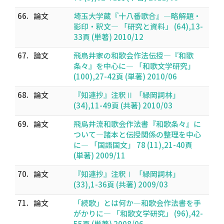
66.
論文
埼玉大学蔵『十八番歌合』―略解題・
影印・釈文― 「研究と資料」 (64),13-
33頁 (単著) 2010/12
67.
論文
飛鳥井家の和歌会作法伝授―『和歌
条々』を中心に― 「和歌文学研究」
(100),27-42頁 (単著) 2010/06
68.
論文
『知連抄』注釈Ⅱ 「緑岡詞林」
(34),11-49頁 (共著) 2010/03
69.
論文
飛鳥井流和歌会作法書『和歌条々』に
ついて―諸本と伝授関係の整理を中心
に― 「国語国文」 78 (11),21-40頁
(単著) 2009/11
70.
論文
『知連抄』注釈Ⅰ 「緑岡詞林」
(33),1-36頁 (共著) 2009/03
71.
論文
「続歌」とは何か―和歌会作法書を手
がかりに― 「和歌文学研究」 (96),42-
55頁 (単著) 2008/06