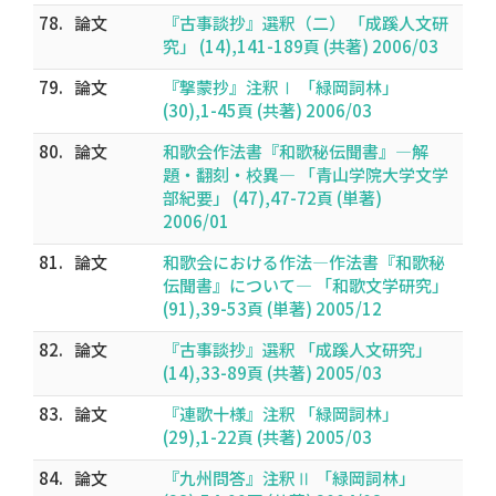
78.
論文
『古事談抄』選釈（二） 「成蹊人文研
究」 (14),141-189頁 (共著) 2006/03
79.
論文
『撃蒙抄』注釈Ⅰ 「緑岡詞林」
(30),1-45頁 (共著) 2006/03
80.
論文
和歌会作法書『和歌秘伝聞書』―解
題・翻刻・校異― 「青山学院大学文学
部紀要」 (47),47-72頁 (単著)
2006/01
81.
論文
和歌会における作法―作法書『和歌秘
伝聞書』について― 「和歌文学研究」
(91),39-53頁 (単著) 2005/12
82.
論文
『古事談抄』選釈 「成蹊人文研究」
(14),33-89頁 (共著) 2005/03
83.
論文
『連歌十様』注釈 「緑岡詞林」
(29),1-22頁 (共著) 2005/03
84.
論文
『九州問答』注釈Ⅱ 「緑岡詞林」