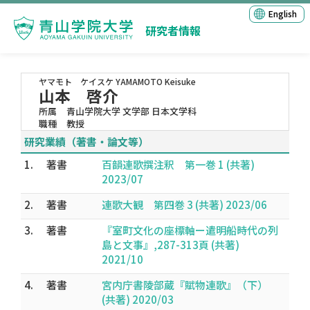
English
研究者情報
ヤマモト ケイスケ
YAMAMOTO Keisuke
山本 啓介
所属
青山学院大学 文学部 日本文学科
職種
教授
研究業績（著書・論文等）
1.
著書
百韻連歌撰注釈 第一巻 1 (共著)
2023/07
2.
著書
連歌大観 第四巻 3 (共著) 2023/06
3.
著書
『室町文化の座標軸ー遣明船時代の列
島と文事』,287-313頁 (共著)
2021/10
4.
著書
宮内庁書陵部蔵『賦物連歌』（下）
(共著) 2020/03