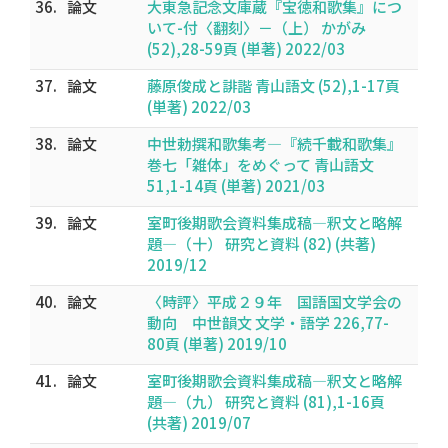
36.
論文
大東急記念文庫蔵『宝徳和歌集』につ
いて-付〈翻刻〉－（上） かがみ
(52),28-59頁 (単著) 2022/03
37.
論文
藤原俊成と誹諧 青山語文 (52),1-17頁
(単著) 2022/03
38.
論文
中世勅撰和歌集考―『続千載和歌集』
巻七「雑体」をめぐって 青山語文
51,1-14頁 (単著) 2021/03
39.
論文
室町後期歌会資料集成稿―釈文と略解
題―（十） 研究と資料 (82) (共著)
2019/12
40.
論文
〈時評〉平成２９年 国語国文学会の
動向 中世韻文 文学・語学 226,77-
80頁 (単著) 2019/10
41.
論文
室町後期歌会資料集成稿―釈文と略解
題―（九） 研究と資料 (81),1-16頁
(共著) 2019/07