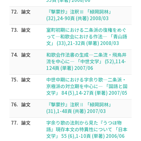
72.
論文
『撃蒙抄』注釈Ⅲ 「緑岡詞林」
(32),24-90頁 (共著) 2008/03
73.
論文
室町初期における二条派の復権をめぐ
って―和歌会における作法― 「青山語
文」 (33),21-32頁 (単著) 2008/03
74.
論文
和歌会作法書の生成―二条流・飛鳥井
流を中心に― 「中世文学」 (52),114-
124頁 (単著) 2007/06
75.
論文
中世中期における字余り歌―二条派・
京極派の対立期を中心に― 「国語と国
文学」 84 (5),14-27頁 (単著) 2007/05
76.
論文
『撃蒙抄』注釈Ⅱ 「緑岡詞林」
(31),1-48頁 (共著) 2007/03
77.
論文
字余り歌の法則から見た『うつほ物
語』現存本文の特異性について 「日本
文学」 55 (6),1-10頁 (単著) 2006/06