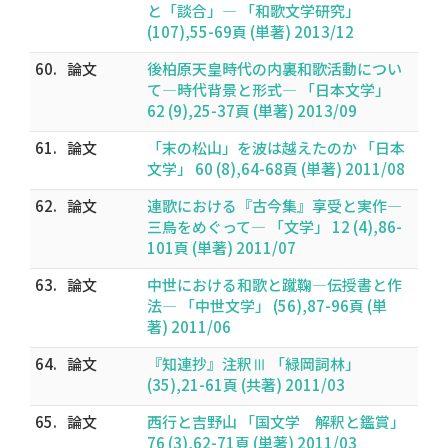
と「談合」― 「和歌文学研究」
(107),55-69頁 (単著) 2013/12
60.
論文
後柏原天皇時代の内裏和歌活動につい
て―時代背景と形式― 「日本文学」
62 (9),25-37頁 (単著) 2013/09
61.
論文
「末の松山」を波は越えたのか 「日本
文学」 60 (8),64-68頁 (単著) 2011/08
62.
論文
連歌における『古今集』享受と実作―
三鳥をめぐって― 「文学」 12 (4),86-
101頁 (単著) 2011/07
63.
論文
中世における和歌と蹴鞠―伝授書と作
法― 「中世文学」 (56),87-96頁 (単
著) 2011/06
64.
論文
『知連抄』注釈Ⅲ 「緑岡詞林」
(35),21-61頁 (共著) 2011/03
65.
論文
西行と吉野山 「国文学 解釈と鑑賞」
76 (3),62-71頁 (単著) 2011/03