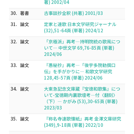
著) 2002/04
30.
著書
古事談抄全釈 (共著) 2001/03
31.
論文
定家と連歌 日本文学研究ジャーナル
(32),51-64頁 (単著) 2024/12
32.
論文
「京極派」再考―持明院統の歌風につ
いて― 中世文学 69,76-85頁 (単著)
2024/06
33.
論文
『愚秘抄』再考―「後宇多院勅撰口
伝」を手がかりに― 和歌文学研究
128,45-57頁 (単著) 2024/06
34.
論文
大東急記念文庫蔵『宝徳和歌集』につ
いて-宝徳期内裏歌壇考―付〈翻刻〉
（下）― かがみ (53),30-65頁 (単著)
2023/03
35.
論文
『称名寺連歌懐紙』再考 金澤文庫研究
(349),9-18頁 (単著) 2022/10