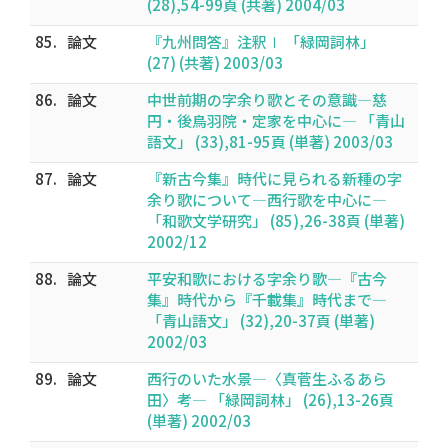
(28),54-99頁 (共著) 2004/03
85.
論文
『九州問答』注釈Ⅰ 「緑岡詞林」
(27) (共著) 2003/03
86.
論文
中世前期の字余り歌とその意識―慈
円・後鳥羽院・定家を中心に― 「青山
語文」 (33),81-95頁 (単著) 2003/03
87.
論文
『新古今集』時代に見られる新種の字
余り歌について―西行歌を中心に―
「和歌文学研究」 (85),26-38頁 (単著)
2002/12
88.
論文
平安和歌における字余り歌―『古今
集』時代から『千載集』時代まで―
「青山語文」 (32),20-37頁 (単著)
2002/03
89.
論文
西行のいた水景―〈真菅生ふるあら
田〉考― 「緑岡詞林」 (26),13-26頁
(単著) 2002/03