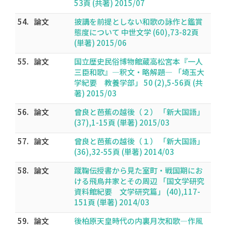
53頁 (共著) 2015/07
54.
論文
披講を前提としない和歌の詠作と鑑賞
態度について 中世文学 (60),73-82頁
(単著) 2015/06
55.
論文
国立歴史民俗博物館蔵高松宮本『一人
三臣和歌』―釈文・略解題― 「埼玉大
学紀要 教養学部」 50 (2),5-56頁 (共
著) 2015/03
56.
論文
曾良と芭蕉の越後（２） 「新大国語」
(37),1-15頁 (単著) 2015/03
57.
論文
曾良と芭蕉の越後（１） 「新大国語」
(36),32-55頁 (単著) 2014/03
58.
論文
蹴鞠伝授書から見た室町・戦国期にお
ける飛鳥井家とその周辺 「国文学研究
資料館紀要 文学研究篇」 (40),117-
151頁 (単著) 2014/03
59.
論文
後柏原天皇時代の内裏月次和歌―作風