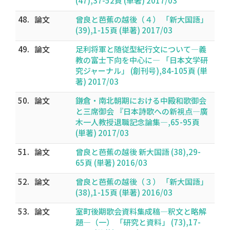
(47),37-52頁 (単著) 2017/03
48.
論文
曾良と芭蕉の越後（４） 「新大国語」
(39),1-15頁 (単著) 2017/03
49.
論文
足利将軍と随従型紀行文について―義
教の富士下向を中心に― 「日本文学研
究ジャーナル」 (創刊号),84-105頁 (単
著) 2017/03
50.
論文
鎌倉・南北朝期における中殿和歌御会
と三席御会 『日本詩歌への新視点―廣
木一人教授退職記念論集―,65-95頁
(単著) 2017/03
51.
論文
曾良と芭蕉の越後 新大国語 (38),29-
65頁 (単著) 2016/03
52.
論文
曾良と芭蕉の越後（３） 「新大国語」
(38),1-15頁 (単著) 2016/03
53.
論文
室町後期歌会資料集成稿―釈文と略解
題―（一） 「研究と資料」 (73),17-