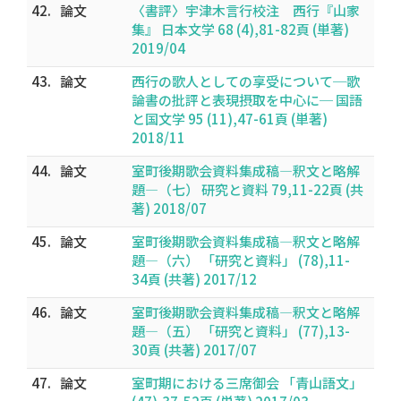
42.
論文
〈書評〉宇津木言行校注 西行『山家
集』 日本文学 68 (4),81-82頁 (単著)
2019/04
43.
論文
西行の歌人としての享受について─歌
論書の批評と表現摂取を中心に─ 国語
と国文学 95 (11),47-61頁 (単著)
2018/11
44.
論文
室町後期歌会資料集成稿―釈文と略解
題―（七） 研究と資料 79,11-22頁 (共
著) 2018/07
45.
論文
室町後期歌会資料集成稿―釈文と略解
題―（六） 「研究と資料」 (78),11-
34頁 (共著) 2017/12
46.
論文
室町後期歌会資料集成稿―釈文と略解
題―（五） 「研究と資料」 (77),13-
30頁 (共著) 2017/07
47.
論文
室町期における三席御会 「青山語文」