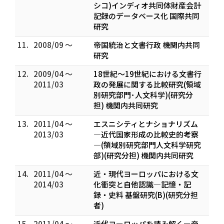
シコ)インディオ共同体財産会計
記録のデータベース化 国際共同
研究
11.
2008/09 ～
帝国統治と文書行政 機関内共同
研究
12.
2009/04 ～
18世紀～19世紀における文書行
2011/03
政の発展に関する比較研究(領域
別研究部門･人文科学)(研究分
担) 機関内共同研究
13.
2011/04 ～
エスニシティとナショナリズム
2013/03
―近代国家形成の比較史的考察
―(領域別研究部門人文科学研究
部)(研究分担) 機関内共同研究
14.
2011/04 ～
近・現代ヨーロッパにおける文
2014/03
化衝突と自他認識―記憶・記
録・史料 基盤研究(B)(研究分担
者)
15.
2011/04 ～
近代ヨーロッパを読み解くー帝