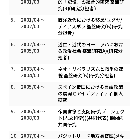
2001/03
的「記憶」の総合的研究 基盤研
究(B)(研究分担者)
5.
2001/04 ～
西洋近代における移民/ユダヤ/
2002/03
ディアスポラ 基盤研究(B)(研究
分担者)
6.
2002/04 ～
近世・近代のヨーロッパにおけ
2005/03
る政治社会 基盤研究(A)(研究分
担者)
7.
2003/04 ～
ネオ・リベラリズムと戦争の変
2004/03
貌 基盤研究(B)(研究分担者)
8.
2005/04 ～
スペイン帝国における言語政策
の展開とアイデンティティ 個人
研究
9.
2006/04 ～
帝国官僚と支配(研究プロジェク
2008/03
ト(人文科学))(共同代表) 機関内
共同研究
10.
2007/04 ～
バジャトリード地方長官区(メキ