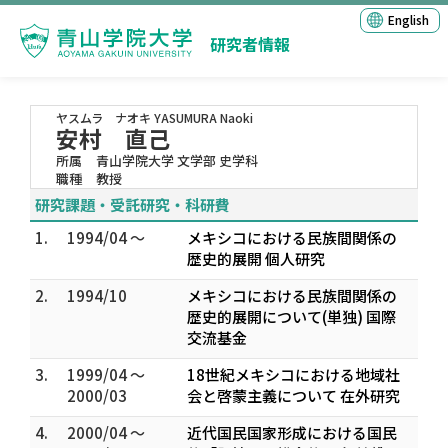
English
研究者情報
ヤスムラ ナオキ
YASUMURA Naoki
安村 直己
所属
青山学院大学 文学部 史学科
職種
教授
研究課題・受託研究・科研費
1.
1994/04 ～
メキシコにおける民族間関係の
歴史的展開 個人研究
2.
1994/10
メキシコにおける民族間関係の
歴史的展開について(単独) 国際
交流基金
3.
1999/04 ～
18世紀メキシコにおける地域社
2000/03
会と啓蒙主義について 在外研究
4.
2000/04 ～
近代国民国家形成における国民