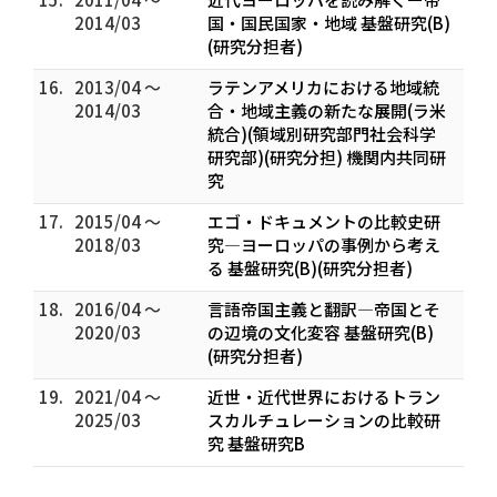
2014/03
国・国民国家・地域 基盤研究(B)
(研究分担者)
16.
2013/04 ～
ラテンアメリカにおける地域統
2014/03
合・地域主義の新たな展開(ラ米
統合)(領域別研究部門社会科学
研究部)(研究分担) 機関内共同研
究
17.
2015/04 ～
エゴ・ドキュメントの比較史研
2018/03
究―ヨーロッパの事例から考え
る 基盤研究(B)(研究分担者)
18.
2016/04 ～
言語帝国主義と翻訳―帝国とそ
2020/03
の辺境の文化変容 基盤研究(B)
(研究分担者)
19.
2021/04 ～
近世・近代世界におけるトラン
2025/03
スカルチュレーションの比較研
究 基盤研究B