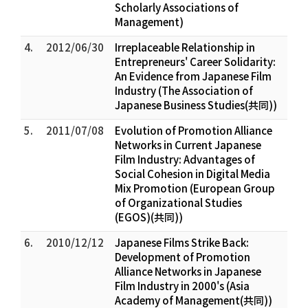
Scholarly Associations of
Management)
4.
2012/06/30
Irreplaceable Relationship in
Entrepreneurs' Career Solidarity:
An Evidence from Japanese Film
Industry (The Association of
Japanese Business Studies(共同))
5.
2011/07/08
Evolution of Promotion Alliance
Networks in Current Japanese
Film Industry: Advantages of
Social Cohesion in Digital Media
Mix Promotion (European Group
of Organizational Studies
(EGOS)(共同))
6.
2010/12/12
Japanese Films Strike Back:
Development of Promotion
Alliance Networks in Japanese
Film Industry in 2000's (Asia
Academy of Management(共同))