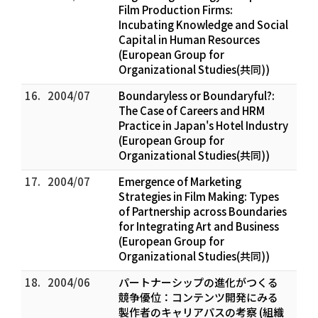
Film Production Firms:
Incubating Knowledge and Social
Capital in Human Resources
(European Group for
Organizational Studies(共同))
16.
2004/07
Boundaryless or Boundaryful?:
The Case of Careers and HRM
Practice in Japan's Hotel Industry
(European Group for
Organizational Studies(共同))
17.
2004/07
Emergence of Marketing
Strategies in Film Making: Types
of Partnership across Boundaries
for Integrating Art and Business
(European Group for
Organizational Studies(共同))
18.
2004/06
パートナーシップの進化がつくる
競争優位：コンテンツ開発にみる
製作者のキャリアパスの考察 (組織