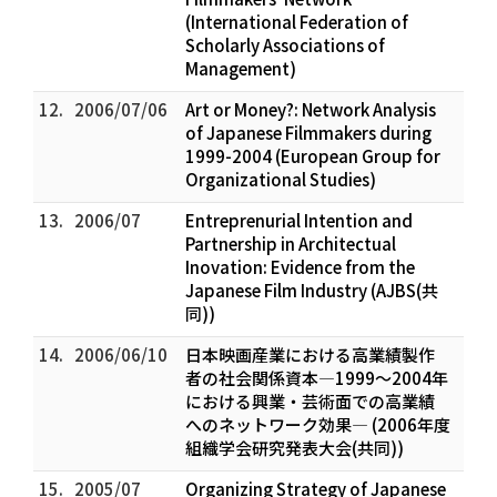
(International Federation of
Scholarly Associations of
Management)
12.
2006/07/06
Art or Money?: Network Analysis
of Japanese Filmmakers during
1999-2004 (European Group for
Organizational Studies)
13.
2006/07
Entreprenurial Intention and
Partnership in Architectual
Inovation: Evidence from the
Japanese Film Industry (AJBS(共
同))
14.
2006/06/10
日本映画産業における高業績製作
者の社会関係資本―1999～2004年
における興業・芸術面での高業績
へのネットワーク効果― (2006年度
組織学会研究発表大会(共同))
15.
2005/07
Organizing Strategy of Japanese