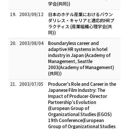
学会(共同))
19.
2003/09/12
日本のホテル産業におけるバウン
ダリレス・キャリアと適応的HRプ
ラクティス (産業組織心理学会(共
同))
20.
2003/08/04
Boundaryless career and
adaptive HR systems in hotel
industry in Japan (Academy of
Management, Seattle
2003(Academy of Management)
(共同))
21.
2003/07/05
Producer's Role and Career in the
Japanese Film Industry: The
Impact of Producer-Director
Partnership's Evolution
(European Group of
Organizational Studies (EGOS)
19th Conference(European
Group of Organizational Studies