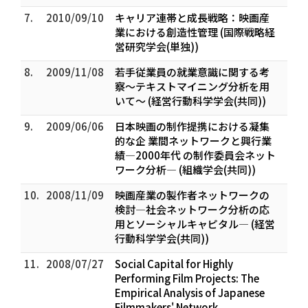
7.
2010/09/10
キャリア連帯と成長戦略：映画産
業における創造性管理 (国際戦略経
営研究学会(単独))
8.
2009/11/08
若手従業員の就業意識に関する考
察～テキストマイニング分析を用
いて～ (経営行動科学学会(共同))
9.
2009/06/06
日本映画の制作提携における凝集
的な企 業間ネットワークと興行業
績―2000年代 の制作委員会ネット
ワーク分析― (組織学会(共同))
10.
2008/11/09
映画産業の製作者ネットワークの
検討―社会ネットワーク分析の応
用とソーシャルキャピタル― (経営
行動科学学会(共同))
11.
2008/07/27
Social Capital for Highly
Performing Film Projects: The
Empirical Analysis of Japanese
Filmmakers' Network