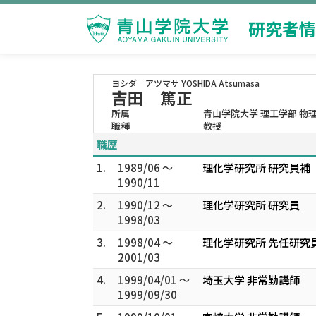
研究者情
ヨシダ アツマサ
YOSHIDA Atsumasa
吉田 篤正
所属
青山学院大学 理工学部 物
職種
教授
職歴
1.
1989/06 ～
理化学研究所 研究員補
1990/11
2.
1990/12 ～
理化学研究所 研究員
1998/03
3.
1998/04 ～
理化学研究所 先任研究
2001/03
4.
1999/04/01 ～
埼玉大学 非常勤講師
1999/09/30