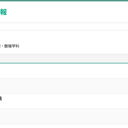
報
理・数理学科
員