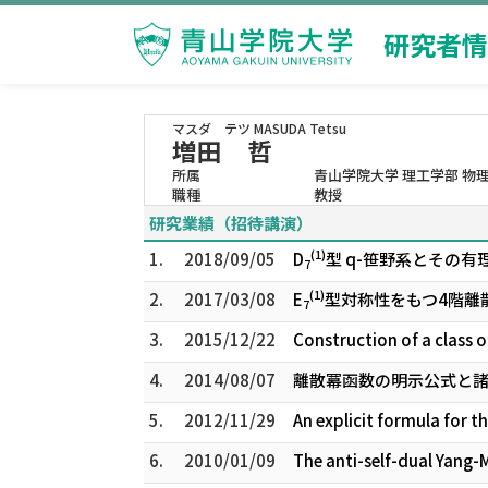
研究者情
マスダ テツ
MASUDA Tetsu
増田 哲
所属
青山学院大学 理工学部 物
職種
教授
研究業績（招待講演）
(1)
1.
2018/09/05
D
型 q-笹野系とその有
7
(1)
2.
2017/03/08
E
型対称性をもつ4階離
7
3.
2015/12/22
Construction of a class o
4.
2014/08/07
離散冪函数の明示公式と
5.
2012/11/29
An explicit formula for 
6.
2010/01/09
The anti-self-dual Yang-