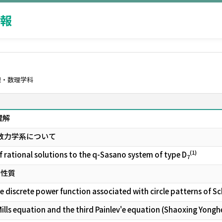
報
理・数理学科
理解
散力学系について
(1)
f rational solutions to the q-Sasano system of type D
7
諸性質
the discrete power function associated with circle patterns of 
Mills equation and the third Painlev'e equation (Shaoxing Yong