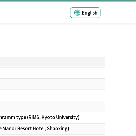
English
Schramm type (RIMS, Kyoto University)
he Manor Resort Hotel, Shaoxing)