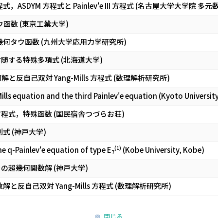
方程式，ASDYM 方程式と Painlev'e III 方程式 (名古屋大学大学院 
何タウ函数 (東京工業大学)
系の超幾何タウ函数 (九州大学応用力学研究所)
随する特殊多項式 (北海道大学)
幾何解と反自己双対 Yang-Mills 方程式 (数理解析研究所)
ills equation and the third Painlev'e equation (Kyoto Universit
v'e 方程式，特殊函数 (国民宿舎つづらお荘)
行列式 (神戸大学)
(1)
he q-Painlev'e equation of type E
(Kobe University, Kobe)
7
の超幾何関数解 (神戸大学)
函数解と反自己双対 Yang-Mills 方程式 (数理解析研究所)
閉じる