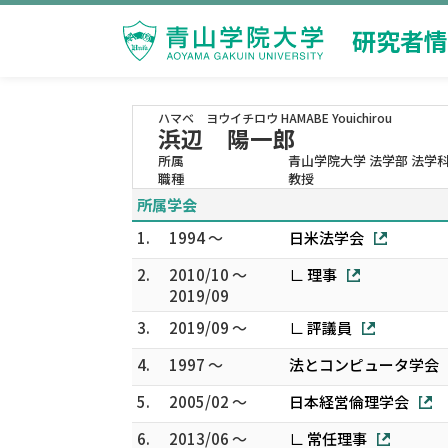
研究者情
ハマベ ヨウイチロウ
HAMABE Youichirou
浜辺 陽一郎
所属
青山学院大学 法学部 法学
職種
教授
所属学会
1.
1994 ～
日米法学会
2.
2010/10 ～
∟ 理事
2019/09
3.
2019/09 ～
∟ 評議員
4.
1997 ～
法とコンピュータ学会
5.
2005/02 ～
日本経営倫理学会
6.
2013/06 ～
∟ 常任理事