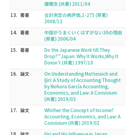
礎概念 (共著) 2011/04
13.
著書
会計測定の再評価,1-275 (単著)
2008/12
14.
著書
中国がうまくいくはずがない30の理由
(単著) 2006/04
15.
著書
Do the Japanese Work till They
Drop?'"Japan: Why It Works,Why It
Doesn't (共著) 1997/10
16.
論文
On Understanding Mattessich and
Ijiri: A Study of Accounting Thought
by Nohora García Accounting,
Economics, and Law: A Convivium
(共著) 2019/03
17.
論文
Whither the Concept of Income?
Accounting, Economics, and Law: A
Convivium (共著) 2019/02
18.
論文
Ijiri and His Influence in Japan