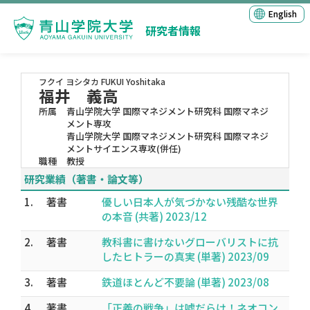
English
研究者情報
フクイ ヨシタカ
FUKUI Yoshitaka
福井 義高
所属
青山学院大学 国際マネジメント研究科 国際マネジ
メント専攻
青山学院大学 国際マネジメント研究科 国際マネジ
メントサイエンス専攻(併任)
職種
教授
研究業績（著書・論文等）
1.
著書
優しい日本人が気づかない残酷な世界
の本音 (共著) 2023/12
2.
著書
教科書に書けないグローバリストに抗
したヒトラーの真実 (単著) 2023/09
3.
著書
鉄道ほとんど不要論 (単著) 2023/08
4.
著書
「正義の戦争」は嘘だらけ！ネオコン