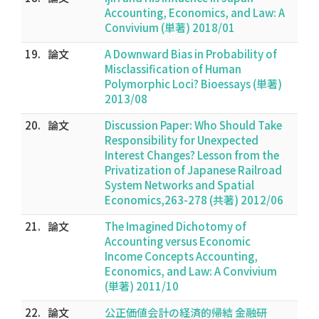
Accounting, Economics, and Law: A
Convivium (単著) 2018/01
19.
論文
A Downward Bias in Probability of
Misclassification of Human
Polymorphic Loci? Bioessays (単著)
2013/08
20.
論文
Discussion Paper: Who Should Take
Responsibility for Unexpected
Interest Changes? Lesson from the
Privatization of Japanese Railroad
System Networks and Spatial
Economics,263-278 (共著) 2012/06
21.
論文
The Imagined Dichotomy of
Accounting versus Economic
Income Concepts Accounting,
Economics, and Law: A Convivium
(単著) 2011/10
22.
論文
公正価値会計の経済的帰結 金融研