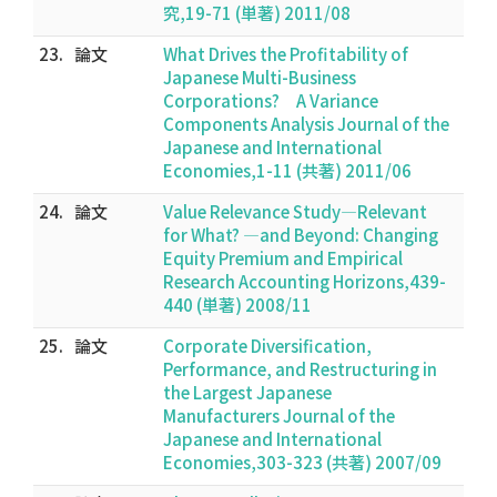
究,19-71 (単著) 2011/08
23.
論文
What Drives the Profitability of
Japanese Multi-Business
Corporations? A Variance
Components Analysis Journal of the
Japanese and International
Economies,1-11 (共著) 2011/06
24.
論文
Value Relevance Study―Relevant
for What? ―and Beyond: Changing
Equity Premium and Empirical
Research Accounting Horizons,439-
440 (単著) 2008/11
25.
論文
Corporate Diversification,
Performance, and Restructuring in
the Largest Japanese
Manufacturers Journal of the
Japanese and International
Economies,303-323 (共著) 2007/09