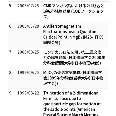
5.
2003/07/25
CMRマンガン系における2相競合と
逆転不純物効果 (COEワークショッ
プ)
6.
2003/05/29
Antiferromagnetism
Fluctuations near a Quantum
Critical Point in MgB
(M2S-HTCS
2
国際会議)
7.
2000/03/25
モンテカルロ法を用いた二重交換
系の臨界現象 (日本物理学会2000年
分科会(関西大学)(日本物理学会))
8.
1999/09/25
MnO
の低温電気抵抗 (日本物理学
3
会1999年分科会(岩手大学)(日本物
理学会))
9.
1999/03/22
Truncation of a 2-dimensional
Fermi surface due to
quasiparticle gap formation at
the saddle points (American
Phsical Society March Meeting