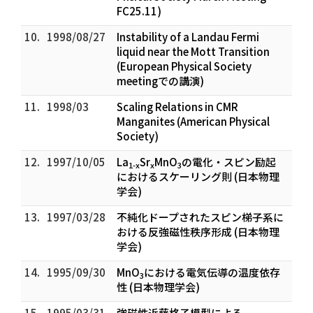
FC25.11)
10.
1998/08/27
Instability of a Landau Fermi
liquid near the Mott Transition
(European Physical Society
meetingでの講演)
11.
1998/03
Scaling Relations in CMR
Manganites (American Physical
Society)
12.
1997/10/05
La
Sr
MnO
の電化・スピン励起
1-x
x
3
におけるスケーリング則 (日本物理
学会)
13.
1997/03/28
不純化ドープされたスピン梯子系に
おける反強磁性秩序形成 (日本物理
学会)
14.
1995/09/30
MnO
における電気伝導の温度依存
3
性 (日本物理学会)
15.
1995/03/31
強磁性近藤格子模型による