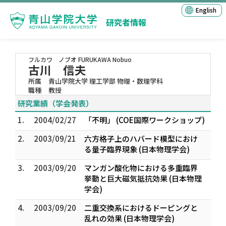
English
研究者情報
フルカワ ノブオ
FURUKAWA Nobuo
古川 信夫
所属
青山学院大学 理工学部 物理・数理学科
職種
教授
研究業績（学会発表）
1.
2004/02/27
「不明」 (COE国際ワークショップ)
2.
2003/09/21
六方格子上のハバード模型におけ
る量子臨界現象 (日本物理学会)
3.
2003/09/20
マンガン酸化物における多重臨界
挙動と巨大磁気抵抗効果 (日本物理
学会)
4.
2003/09/20
二重交換系におけるドーピングと
乱れの効果 (日本物理学会)