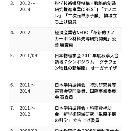
3.
2012 ～
科学技術振興機構・戦略的創造
2014
研究推進事業(CREST) 「ナノエ
レ」「二次元単原子膜」 領域立
ち上げ委員
4.
2012
経済産業省NEDO「革新的ナノ
カーボン材料先導研究開発」公
募 審査員
5.
2011/09
日本物理学会 2011年度秋季大会
領域７シンポジウム 「グラフェ
ン物性の新展開」 オーガナイザ
ー
6.
2011 ～
日本学術振興会 特別研究員等
2014
審査会専門委員、国際事業委員
会 審査員
7.
2011 ～
日本学術振興会・科研費補助
2012
金 新学術領域研究「単原子層
の科学」 立ち上げ委員
8.
2008/09
日本物理学会 2008年度秋季大会