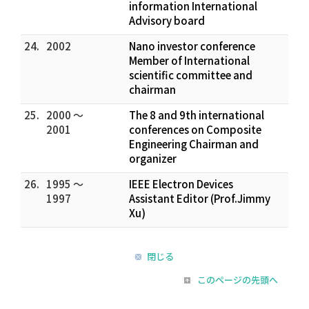
information International
Advisory board
24.
2002
Nano investor conference
Member of International
scientific committee and
chairman
25.
2000 ～
The 8 and 9th international
2001
conferences on Composite
Engineering Chairman and
organizer
26.
1995 ～
IEEE Electron Devices
1997
Assistant Editor (Prof.Jimmy
Xu)
閉じる
このページの先頭へ