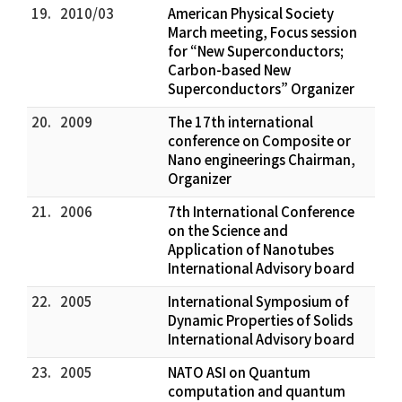
19.
2010/03
American Physical Society
March meeting, Focus session
for “New Superconductors;
Carbon-based New
Superconductors” Organizer
20.
2009
The 17th international
conference on Composite or
Nano engineerings Chairman,
Organizer
21.
2006
7th International Conference
on the Science and
Application of Nanotubes
International Advisory board
22.
2005
International Symposium of
Dynamic Properties of Solids
International Advisory board
23.
2005
NATO ASI on Quantum
computation and quantum