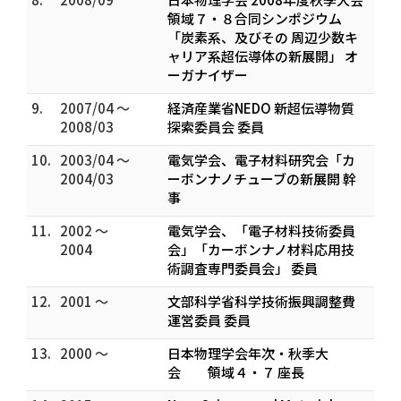
領域７・８合同シンポジウム
「炭素系、及びその 周辺少数キ
ャリア系超伝導体の新展開」 オ
ーガナイザー
9.
2007/04 ～
経済産業省NEDO 新超伝導物質
2008/03
探索委員会 委員
10.
2003/04 ～
電気学会、電子材料研究会「カ
2004/03
ーボンナノチューブの新展開 幹
事
11.
2002 ～
電気学会、「電子材料技術委員
2004
会」「カーボンナノ材料応用技
術調査専門委員会」 委員
12.
2001 ～
文部科学省科学技術振興調整費
運営委員 委員
13.
2000 ～
日本物理学会年次・秋季大
会 領域４・７ 座長