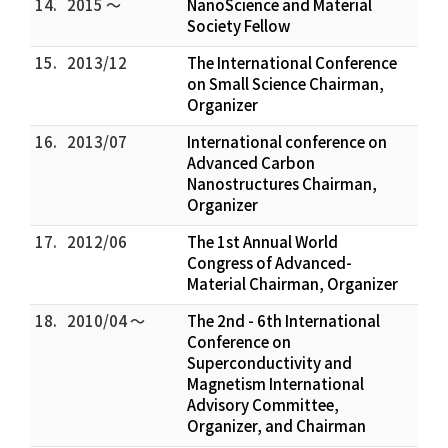
14.
2015 ～
NanoScience and Material
Society Fellow
15.
2013/12
The International Conference
on Small Science Chairman,
Organizer
16.
2013/07
International conference on
Advanced Carbon
Nanostructures Chairman,
Organizer
17.
2012/06
The 1st Annual World
Congress of Advanced-
Material Chairman, Organizer
18.
2010/04 ～
The 2nd - 6th International
Conference on
Superconductivity and
Magnetism International
Advisory Committee,
Organizer, and Chairman