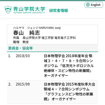
English
研究者情報
ハルヤマ ジュンジ
HARUYAMA Junji
春山 純志
所属
青山学院大学 理工学部 電気電子工学科
職種
教授
委員会・協会等
1.
2018/03
日本物理学会 2018年度年会 領
域３・４・７・８・９合同シン
ポジウム 「低次元トポロジカル
絶縁体・スピン物性の新展開」
オーガナイザー
2.
2015/09
日本物理学会 2015年度秋季大会
領域４・７合同シンポジウム
「グラフェンスピン物性の新展
開」 オーガナイザー