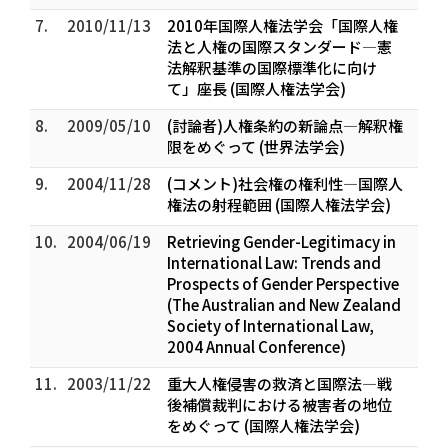
7.
2010/11/13
2010年国際人権法学会「国際人権
法と人権の国際スタンダード―憲
法解釈基準の国際標準化に向け
て」座長 (国際人権法学会)
8.
2009/05/10
(討論者)人権条約の新論点―解釈権
限をめぐって (世界法学会)
9.
2004/11/28
(コメント)社会権の権利性―国際人
権法の射程範囲 (国際人権法学会)
10.
2004/06/19
Retrieving Gender-Legitimacy in
International Law: Trends and
Prospects of Gender Perspective
(The Australian and New Zealand
Society of International Law,
2004 Annual Conference)
11.
2003/11/22
重大人権侵害の救済と国際法―戦
後補償裁判における被害者の地位
をめぐって (国際人権法学会)