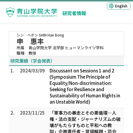
English
研究者情報
シン ヘボン
SHIN Hae Bong
申 惠丰
所属
青山学院大学 法学部 ヒューマンライツ学科
職種
教授
研究業績（学会発表）
1.
2024/03/09
Discussant on Sessions 1 and 2
(Symposium The Principle of
Equality/Non-discrimination:
Seeking for Resilience and
Sustainability of Human Rights in
an Unstable World)
2.
2023/11/25
「軍事力の暴走とその悪循環―人
権・法の支配・ジャーナリズムの破
壊がもたらすものと平和への教
訓」企画責任者・冒頭解題・司会