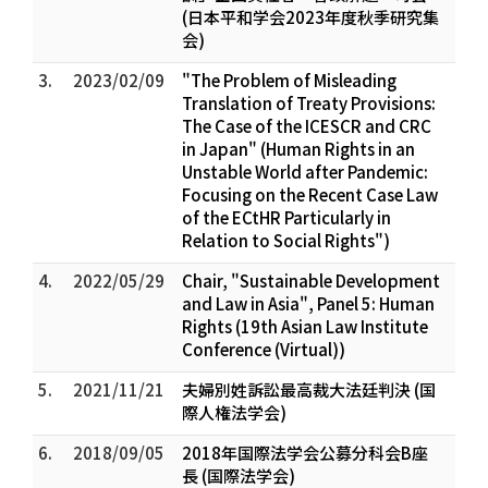
(日本平和学会2023年度秋季研究集
会)
3.
2023/02/09
"The Problem of Misleading
Translation of Treaty Provisions:
The Case of the ICESCR and CRC
in Japan" (Human Rights in an
Unstable World after Pandemic:
Focusing on the Recent Case Law
of the ECtHR Particularly in
Relation to Social Rights")
4.
2022/05/29
Chair, "Sustainable Development
and Law in Asia", Panel 5: Human
Rights (19th Asian Law Institute
Conference (Virtual))
5.
2021/11/21
夫婦別姓訴訟最高裁大法廷判決 (国
際人権法学会)
6.
2018/09/05
2018年国際法学会公募分科会B座
長 (国際法学会)