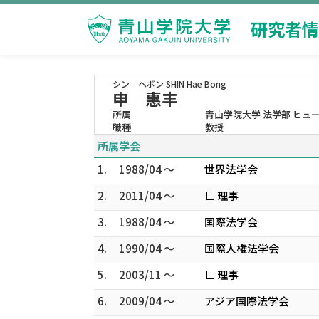
研究者情
シン ヘボン
SHIN Hae Bong
申 惠丰
所属
青山学院大学 法学部 ヒュ
職種
教授
所属学会
1.
1988/04 ～
世界法学会
2.
2011/04 ～
∟ 理事
3.
1988/04 ～
国際法学会
4.
1990/04 ～
国際人権法学会
5.
2003/11 ～
∟ 理事
6.
2009/04 ～
アジア国際法学会