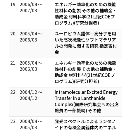
19.
2006/04 ～
エネルギー効率化のための機能
2007/03
性材料の創製 その他の補助金・
助成金 材料科学(21世紀COEプ
ログラム)(研究分担者)
20.
2005/04 ～
ユーロピウム錯体―高分子を用
2006/03
いた高次機能性ソフトマテリア
ルの開発に関する研究 指定寄付
金
21.
2005/04 ～
エネルギー効率化のための機能
2006/03
性材料の創製 その他の補助金・
助成金 材料科学(21世紀COEプ
ログラム)(研究分担者)
22.
2004/12 ～
Intramolecular Excited Energy
2004/12
Transfer in a Lanthanide
Complex(国際研究集会への出席
旅費の一部援助) その他
23.
2004/04 ～
発光スペクトルによるランタノ
2005/03
イドの有機金属錯体内のエネル