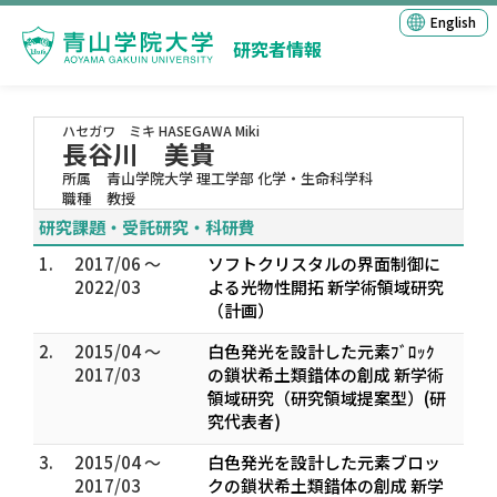
English
研究者情報
ハセガワ ミキ
HASEGAWA Miki
長谷川 美貴
所属
青山学院大学 理工学部 化学・生命科学科
職種
教授
研究課題・受託研究・科研費
1.
2017/06 ～
ソフトクリスタルの界面制御に
2022/03
よる光物性開拓 新学術領域研究
（計画）
2.
2015/04 ～
白色発光を設計した元素ﾌﾞﾛｯｸ
2017/03
の鎖状希土類錯体の創成 新学術
領域研究（研究領域提案型）(研
究代表者)
3.
2015/04 ～
白色発光を設計した元素ブロッ
2017/03
クの鎖状希土類錯体の創成 新学