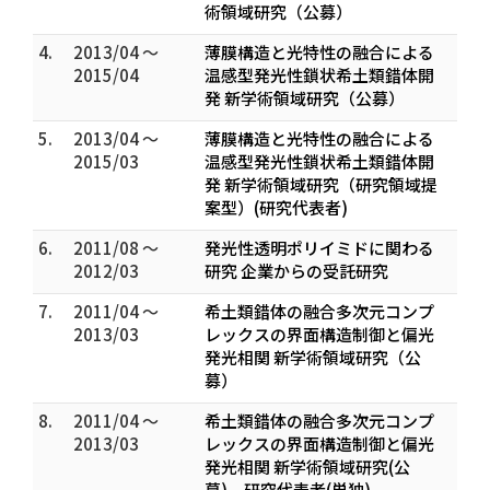
術領域研究（公募）
4.
2013/04 ～
薄膜構造と光特性の融合による
2015/04
温感型発光性鎖状希土類錯体開
発 新学術領域研究（公募）
5.
2013/04 ～
薄膜構造と光特性の融合による
2015/03
温感型発光性鎖状希土類錯体開
発 新学術領域研究（研究領域提
案型）(研究代表者)
6.
2011/08 ～
発光性透明ポリイミドに関わる
2012/03
研究 企業からの受託研究
7.
2011/04 ～
希土類錯体の融合多次元コンプ
2013/03
レックスの界面構造制御と偏光
発光相関 新学術領域研究（公
募）
8.
2011/04 ～
希土類錯体の融合多次元コンプ
2013/03
レックスの界面構造制御と偏光
発光相関 新学術領域研究(公
募) 研究代表者(単独)