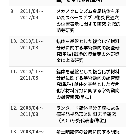
9.
2011/04 ～
メカノクロミズム金属錯体を用
2012/03
いたスペースデブリ衝突貫通穴
の位置表示に関する研究 挑戦的
萌芽研究
10.
2010/11 ～
錯体を基盤とした複合化学材料
2011/03
分野に関する学術動向の調査研
究(単独) 競争的資金等の外部資
金による研究
11.
2010/11 ～
錯体を基盤とした複合化学材料
2011/03
分野に関する学術動向の調査研
究(単独) 錯体を基盤とした複合
化学材料分野に関する学術動向
の調査研究(単独)
12.
2008/04 ～
ランタニド錯体単分子膜による
2011/03
偏光発光発現と制御 若手研究
（Ａ）(研究代表者(単独)
13.
2008/04 ～
希土類錯体の合成に関する研究