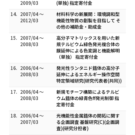
2009/03
(単独) 指定寄付金
14.
2007/04 ～
材料科学の新展開：環境調和型
2012/03
機能性物質の創製を目指して そ
の他の補助金・助成金
15.
2007/04 ～
高分子マトリックスを用いた新
2008/03
規テルビウム緑色発光複合体の
膜延伸による色変調と機能解明
（単独） 指定寄付金
16.
2006/04 ～
発光性ランタニド錯体の高分子
2008/03
延伸によるエネルギー操作空間
特定領域研究(研究代表者(共同))
17.
2006/04 ～
新規モチーフ構築によるテルビ
2008/03
ウム錯体の緑青色ff発光制御 指
定寄付金
18.
2006/04 ～
光機能性金属錯体の開拓に関す
2007/03
る企画調査 基盤研究(C)(企画調
査)(研究分担者)