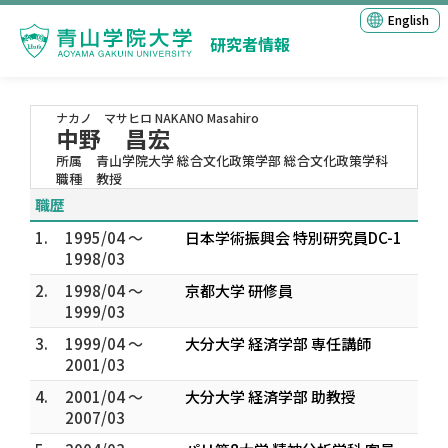
English
研究者情報
ナカノ マサヒロ
NAKANO Masahiro
中野 昌宏
所属
青山学院大学 総合文化政策学部 総合文化政策学科
職種
教授
職歴
1.
1995/04 ～
日本学術振興会 特別研究員DC-1
1998/03
2.
1998/04 ～
京都大学 研修員
1999/03
3.
1999/04 ～
大分大学 経済学部 専任講師
2001/03
4.
2001/04 ～
大分大学 経済学部 助教授
2007/03