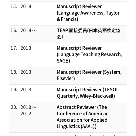
15.
2014
Manuscript Reviewer
(Language Awareness, Taylor
& Francis)
16.
2014 ～
TEAP 面接委員(日本英語検定協
会）
17.
2013
Manuscript Reviewer
(Language Teaching Research,
SAGE)
18.
2013
Manuscript Reviewer (System,
Elsevier)
19.
2013
Manuscript Reviewer (TESOL
Quarterly, Wiley-Blackwell)
20.
2010 ～
Abstract Reviewer (The
2012
Conference of American
Association for Applied
Linguistics (AAAL))