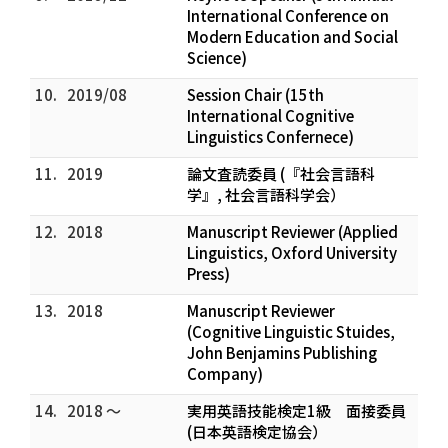
International Conference on
Modern Education and Social
Science)
10.
2019/08
Session Chair (15th
International Cognitive
Linguistics Confernece)
11.
2019
論文査読委員 (『社会言語科
学』, 社会言語科学会）
12.
2018
Manuscript Reviewer (Applied
Linguistics, Oxford University
Press)
13.
2018
Manuscript Reviewer
(Cognitive Linguistic Stuides,
John Benjamins Publishing
Company)
14.
2018 ～
実用英語技能検定1級 面接委員
(日本英語検定協会）