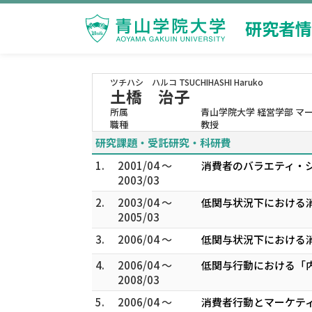
研究者情
ツチハシ ハルコ
TSUCHIHASHI Haruko
土橋 治子
所属
青山学院大学 経営学部 マ
職種
教授
研究課題・受託研究・科研費
1.
2001/04 ～
消費者のバラエティ・シ
2003/03
2.
2003/04 ～
低関与状況下における消
2005/03
3.
2006/04 ～
低関与状況下における
4.
2006/04 ～
低関与行動における「内
2008/03
5.
2006/04 ～
消費者行動とマーケテ