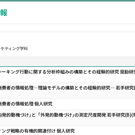
報
ーケティング学科
ーキング行動に関する分析枠組みの構築とその経験的研究 奨励研究A(
費者の情報処理―理論モデルの構築とその経験的研究― 若手研究(B)
消費者の情報処理 個人研究
発的動機づけ｣と「外発的動機づけ｣の測定尺度開発 若手研究(B)(
ィング戦略の有機的関連付け 個人研究