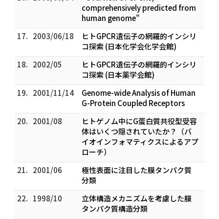
comprehensively predicted from
human genome"
17.
2003/06/18
ヒトGPCR遺伝子の網羅的インシリ
コ探索 (日本化学会化学会館)
18.
2002/05
ヒトGPCR遺伝子の網羅的インシリ
コ探索 (日本薬学会館)
19.
2001/11/14
Genome-wide Analysis of Human
G-Protein Coupled Receptors
20.
2001/08
ヒトゲノム中にG蛋白質共役型受容
体はいくつ隠されていたか？（バ
イオインフォマティクスによるアプ
ローチ）
21.
2001/06
極性表面に注目した膜タンパク質
分類
22.
1998/10
立体構造メカニズムを考慮した膜
タンパク質構造分類