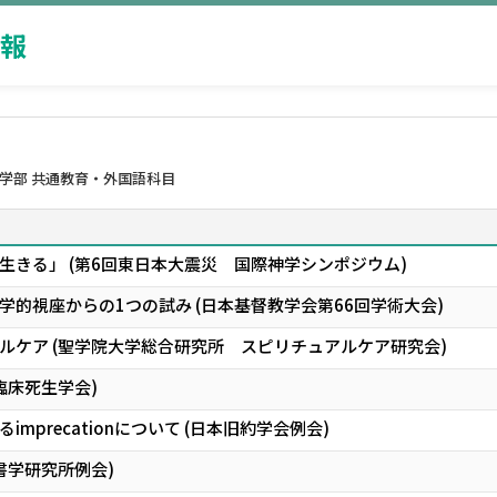
報
学部 共通教育・外国語科目
生きる」 (第6回東日本大震災 国際神学シンポジウム)
的視座からの1つの試み (日本基督教学会第66回学術大会)
ルケア (聖学院大学総合研究所 スピリチュアルケア研究会)
臨床死生学会)
mprecationについて (日本旧約学会例会)
書学研究所例会)