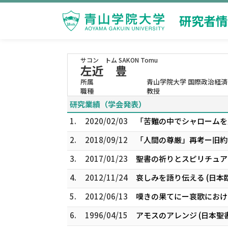
研究者情
サコン トム
SAKON Tomu
左近 豊
所属
青山学院大学 国際政治経済
職種
教授
研究業績（学会発表）
1.
2020/02/03
「苦難の中でシャロームを
2.
2018/09/12
「人間の尊厳」再考ー旧約学
3.
2017/01/23
聖書の祈りとスピリチュア
4.
2012/11/24
哀しみを語り伝える (日本
5.
2012/06/13
嘆きの果てにー哀歌におけるi
6.
1996/04/15
アモスのアレンジ (日本聖