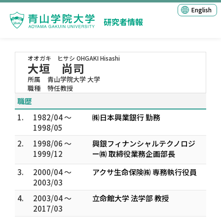
English
研究者情報
オオガキ ヒサシ
OHGAKI Hisashi
大垣 尚司
所属
青山学院大学 大学
職種
特任教授
職歴
1.
1982/04 ～
㈱日本興業銀行 勤務
1998/05
2.
1998/06 ～
興銀フィナンシャルテクノロジ
1999/12
ー㈱ 取締役業務企画部長
3.
2000/04 ～
アクサ生命保険㈱ 専務執行役員
2003/03
4.
2003/04 ～
立命館大学 法学部 教授
2017/03