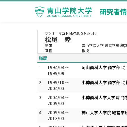
研究者情
マツオ マコト
MATSUO Makoto
松尾 睦
所属
青山学院大学 経営学部 経
職種
教授
職歴
1.
1994/04 ～
岡山商科大学 商学部 
1999/09
2.
1999/10 ～
小樽商科大学 商学部 助
2004/03
3.
2004/04 ～
小樽商科大学大学院 商
2009/03
4.
2009/04 ～
神戸大学大学院 経営学
2013/03