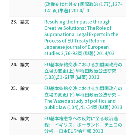
(政権交代と外交) 国際政治 (177),127-
141頁 (単著) 2014/10
23.
論文
Resolving the Impasse through
Creative Solutions : The Role of
Supranational Legal Experts in the
Process of EU Treaty Reform
Japanese journal of European
studies 2,76-93頁 (単著) 2014/03
24.
論文
EU基本条約交渉における加盟国政府の
立場の変更(上) 早稲田政治公法研究
(103),51-61頁 (単著) 2013
25.
論文
EU基本条約交渉における加盟国政府の
立場の変更(下) 早稲田政治公法研究 =
The Waseda study of politics and
public law (104),41-54頁 (単著) 2013
26.
論文
EU基本権憲章への反対に至る政治過
程:―イギリス，ポーランド，チェコの
分析― 日本EU学会年報 2013