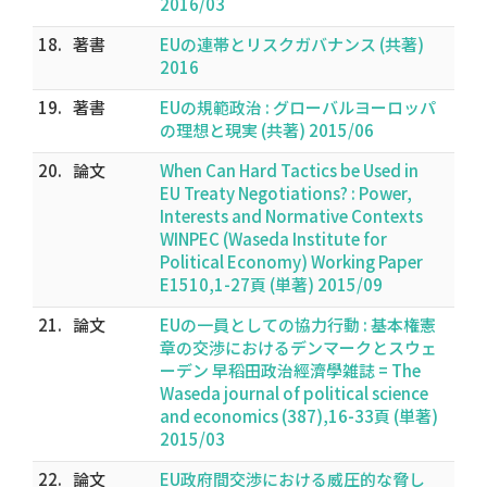
2016/03
18.
著書
EUの連帯とリスクガバナンス (共著)
2016
19.
著書
EUの規範政治 : グローバルヨーロッパ
の理想と現実 (共著) 2015/06
20.
論文
When Can Hard Tactics be Used in
EU Treaty Negotiations? : Power,
Interests and Normative Contexts
WINPEC (Waseda Institute for
Political Economy) Working Paper
E1510,1-27頁 (単著) 2015/09
21.
論文
EUの一員としての協力行動 : 基本権憲
章の交渉におけるデンマークとスウェ
ーデン 早稻田政治經濟學雑誌 = The
Waseda journal of political science
and economics (387),16-33頁 (単著)
2015/03
22.
論文
EU政府間交渉における威圧的な脅し