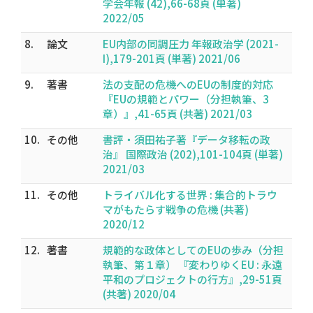
学会年報 (42),66-68頁 (単著)
2022/05
8.
論文
EU内部の同調圧力 年報政治学 (2021-
I),179-201頁 (単著) 2021/06
9.
著書
法の支配の危機へのEUの制度的対応
『EUの規範とパワー（分担執筆、3
章）』,41-65頁 (共著) 2021/03
10.
その他
書評・須田祐子著『データ移転の政
治』 国際政治 (202),101-104頁 (単著)
2021/03
11.
その他
トライバル化する世界 : 集合的トラウ
マがもたらす戦争の危機 (共著)
2020/12
12.
著書
規範的な政体としてのEUの歩み（分担
執筆、第１章） 『変わりゆくEU : 永遠
平和のプロジェクトの行方』,29-51頁
(共著) 2020/04