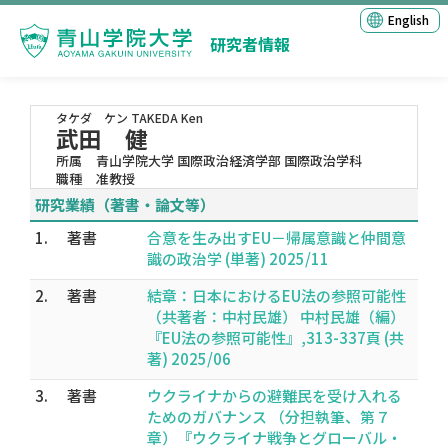
English
研究者情報
タケダ ケン
TAKEDA Ken
武田 健
所属
青山学院大学 国際政治経済学部 国際政治学科
職種
准教授
研究業績（著書・論文等）
1.
著書
合意を生み出すEU－帰属意識と仲間意
識の政治学 (単著) 2025/11
2.
著書
結章：日本におけるEU法の参照可能性
（共著者：中村民雄） 中村民雄（編）
『EU法の参照可能性』,313-337頁 (共
著) 2025/06
3.
著書
ウクライナからの避難民を受け入れる
ためのガバナンス （分担執筆、第７
章）『ウクライナ戦争とグローバル・