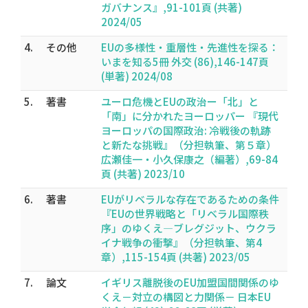
ガバナンス』,91-101頁 (共著)
2024/05
4.
その他
EUの多様性・重層性・先進性を探る：
いまを知る5冊 外交 (86),146-147頁
(単著) 2024/08
5.
著書
ユーロ危機とEUの政治ー「北」と
「南」に分かれたヨーロッパー 『現代
ヨーロッパの国際政治: 冷戦後の軌跡
と新たな挑戦』（分担執筆、第５章）
広瀬佳一・小久保康之（編著）,69-84
頁 (共著) 2023/10
6.
著書
EUがリベラルな存在であるための条件
『EUの世界戦略と「リベラル国際秩
序」のゆくえ―ブレグジット、ウクラ
イナ戦争の衝撃』（分担執筆、第4
章）,115-154頁 (共著) 2023/05
7.
論文
イギリス離脱後のEU加盟国間関係のゆ
くえ－対立の構図と力関係－ 日本EU