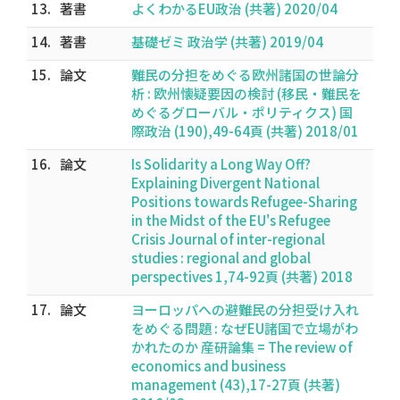
13.
著書
よくわかるEU政治 (共著) 2020/04
14.
著書
基礎ゼミ 政治学 (共著) 2019/04
15.
論文
難民の分担をめぐる欧州諸国の世論分
析 : 欧州懐疑要因の検討 (移民・難民を
めぐるグローバル・ポリティクス) 国
際政治 (190),49-64頁 (共著) 2018/01
16.
論文
Is Solidarity a Long Way Off?
Explaining Divergent National
Positions towards Refugee-Sharing
in the Midst of the EU's Refugee
Crisis Journal of inter-regional
studies : regional and global
perspectives 1,74-92頁 (共著) 2018
17.
論文
ヨーロッパへの避難民の分担受け入れ
をめぐる問題 : なぜEU諸国で立場がわ
かれたのか 産研論集 = The review of
economics and business
management (43),17-27頁 (共著)