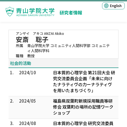
English
研究者情報
アンザイ アキコ
ANZAI Akiko
安斎 聡子
所属
青山学院大学 コミュニティ人間科学部 コミュニテ
ィ人間科学科
職種
教授
社会的活動
1.
2024/10
日本質的心理学会 第21回大会 研
究交流委員会企画「未来に向け
たナラティヴの力ーナラティヴ
を用いたまちづくり」
2.
2024/05
福島県双葉町新規採用職員等研
修会 双葉町の場所の記憶ワーク
ショップ
3.
2024/08
日本質的心理学会 研究交流委員