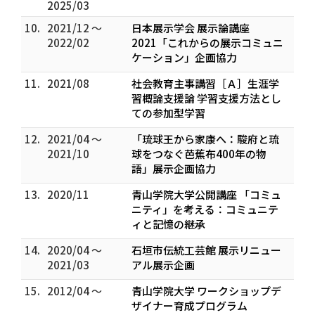
2025/03
10.
2021/12 ～
日本展示学会 展示論講座
2022/02
2021「これからの展示コミュニ
ケーション」企画協力
11.
2021/08
社会教育主事講習［Ａ］生涯学
習概論支援論 学習支援方法とし
ての参加型学習
12.
2021/04 ～
「琉球王から家康へ：駿府と琉
2021/10
球をつなぐ芭蕉布400年の物
語」展示企画協力
13.
2020/11
青山学院大学公開講座 「コミュ
ニティ」を考える：コミュニテ
ィと記憶の継承
14.
2020/04 ～
石垣市伝統工芸館 展示リニュー
2021/03
アル展示企画
15.
2012/04 ～
青山学院大学 ワークショップデ
ザイナー育成プログラム