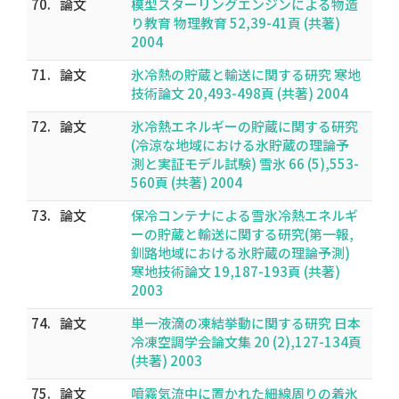
70.
論文
模型スターリングエンジンによる物造
り教育 物理教育 52,39-41頁 (共著)
2004
71.
論文
氷冷熱の貯蔵と輸送に関する研究 寒地
技術論文 20,493-498頁 (共著) 2004
72.
論文
氷冷熱エネルギーの貯蔵に関する研究
(冷涼な地域における氷貯蔵の理論予
測と実証モデル試験) 雪氷 66 (5),553-
560頁 (共著) 2004
73.
論文
保冷コンテナによる雪氷冷熱エネルギ
ーの貯蔵と輸送に関する研究(第一報,
釧路地域における氷貯蔵の理論予測)
寒地技術論文 19,187-193頁 (共著)
2003
74.
論文
単一液滴の凍結挙動に関する研究 日本
冷凍空調学会論文集 20 (2),127-134頁
(共著) 2003
75.
論文
噴霧気流中に置かれた細線周りの着氷