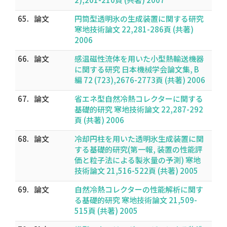
65.
論文
円筒型透明氷の生成装置に関する研究
寒地技術論文 22,281-286頁 (共著)
2006
66.
論文
感温磁性流体を用いた小型熱輸送機器
に関する研究 日本機械学会論文集, B
編 72 (723),2676-2773頁 (共著) 2006
67.
論文
省エネ型自然冷熱コレクターに関する
基礎的研究 寒地技術論文 22,287-292
頁 (共著) 2006
68.
論文
冷却円柱を用いた透明氷生成装置に関
する基礎的研究(第一報, 装置の性能評
価と粒子法による製氷量の予測) 寒地
技術論文 21,516-522頁 (共著) 2005
69.
論文
自然冷熱コレクターの性能解析に関す
る基礎的研究 寒地技術論文 21,509-
515頁 (共著) 2005