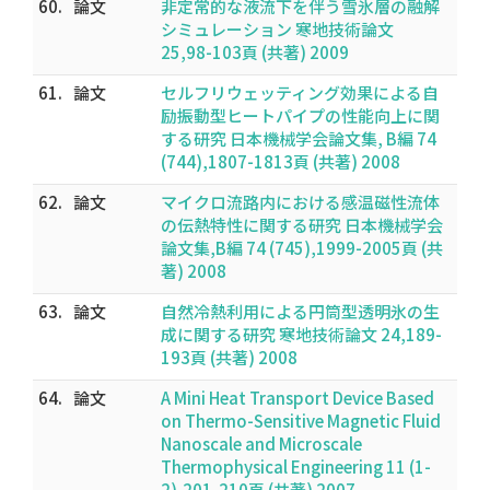
60.
論文
非定常的な液流下を伴う雪氷層の融解
シミュレーション 寒地技術論文
25,98-103頁 (共著) 2009
61.
論文
セルフリウェッティング効果による自
励振動型ヒートパイプの性能向上に関
する研究 日本機械学会論文集, B編 74
(744),1807-1813頁 (共著) 2008
62.
論文
マイクロ流路内における感温磁性流体
の伝熱特性に関する研究 日本機械学会
論文集,B編 74 (745),1999-2005頁 (共
著) 2008
63.
論文
自然冷熱利用による円筒型透明氷の生
成に関する研究 寒地技術論文 24,189-
193頁 (共著) 2008
64.
論文
A Mini Heat Transport Device Based
on Thermo-Sensitive Magnetic Fluid
Nanoscale and Microscale
Thermophysical Engineering 11 (1-
2),201-210頁 (共著) 2007