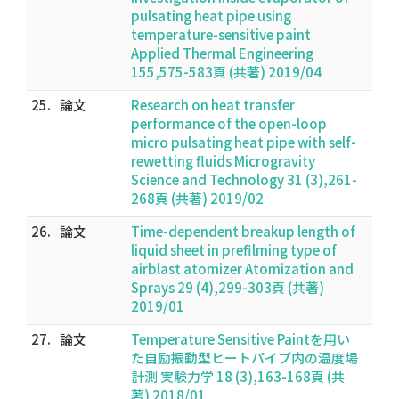
pulsating heat pipe using
temperature-sensitive paint
Applied Thermal Engineering
155,575-583頁 (共著) 2019/04
25.
論文
Research on heat transfer
performance of the open-loop
micro pulsating heat pipe with self-
rewetting fluids Microgravity
Science and Technology 31 (3),261-
268頁 (共著) 2019/02
26.
論文
Time-dependent breakup length of
liquid sheet in prefilming type of
airblast atomizer Atomization and
Sprays 29 (4),299-303頁 (共著)
2019/01
27.
論文
Temperature Sensitive Paintを用い
た自励振動型ヒートパイプ内の温度場
計測 実験力学 18 (3),163-168頁 (共
著) 2018/01