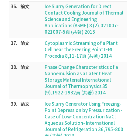
36.
論文
Ice Slurry Generation for Direct
Contact Cooling Journal of Thermal
Science and Engineering
Applications (ASME) 8 (2),021007-
021007-5頁 (共著) 2015
37.
論文
Cytoplasmic Streaming of a Plant
Cell near the Freezing Point IERI
Procedia 8,11-17頁 (共著) 2014
38.
論文
Phase Change Characteristics of a
Nanoemulsion as a Latent Heat
Storage Material International
Journal of Thermophysics 35
(9),1922-1932頁 (共著) 2014
39.
論文
Ice Slurry Generator Using Freezing-
Point Depression by Pressurization -
Case of Low-Concentration NaCl
Aqueous Solution- International
Journal of Refrigeration 36,795-800
頁 (共著) 2013