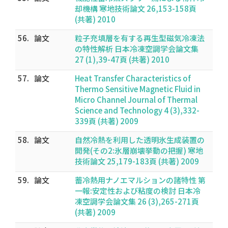
却機構 寒地技術論文 26,153-158頁
(共著) 2010
56.
論文
粒子充填層を有する再生型磁気冷凍法
の特性解析 日本冷凍空調学会論文集
27 (1),39-47頁 (共著) 2010
57.
論文
Heat Transfer Characteristics of
Thermo Sensitive Magnetic Fluid in
Micro Channel Journal of Thermal
Science and Technology 4 (3),332-
339頁 (共著) 2009
58.
論文
自然冷熱を利用した透明氷生成装置の
開発(その2:氷層崩壊挙動の把握) 寒地
技術論文 25,179-183頁 (共著) 2009
59.
論文
蓄冷熱用ナノエマルションの諸特性 第
一報:安定性および粘度の検討 日本冷
凍空調学会論文集 26 (3),265-271頁
(共著) 2009