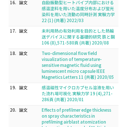
16.
論文
自励振動型ヒートパイプ内部における
感温塗料を用いた温度分布および蛍光
染料を用いた流動の同時計測 実験力学
22 (1) (共著) 2022/03
17.
論文
未利用熱の有効利用を目的とした熱輸
送デバイスに関する基礎的研究 鉄と鋼
106 (8),571-580頁 (共著) 2020/08
18.
論文
Two-dimensional flow field
visualization of temperature-
sensitive magnetic fluid using
luminescent micro capsule IEEE
Magnetics Letters 11 (共著) 2020/05
19.
論文
感温磁性マイクロカプセル溶液を用い
た流れ場可視化 実験力学 19 (4),271-
286頁 (共著) 2020/01
20.
論文
Effects of prefilmer edge thickness
on spray characteristics in
prefilming airblast atomization