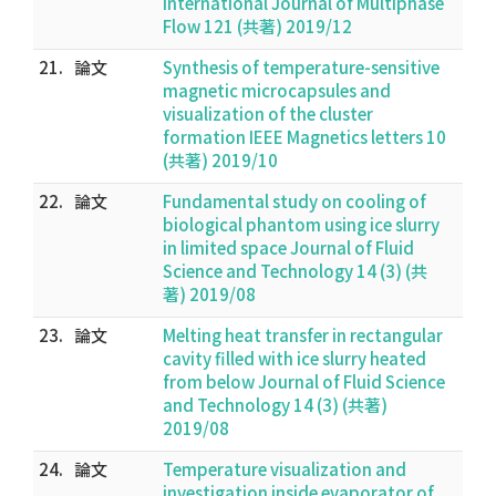
International Journal of Multiphase
Flow 121 (共著) 2019/12
21.
論文
Synthesis of temperature-sensitive
magnetic microcapsules and
visualization of the cluster
formation IEEE Magnetics letters 10
(共著) 2019/10
22.
論文
Fundamental study on cooling of
biological phantom using ice slurry
in limited space Journal of Fluid
Science and Technology 14 (3) (共
著) 2019/08
23.
論文
Melting heat transfer in rectangular
cavity filled with ice slurry heated
from below Journal of Fluid Science
and Technology 14 (3) (共著)
2019/08
24.
論文
Temperature visualization and
investigation inside evaporator of