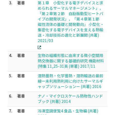
3.
著書
第１章 小型化する電子デバイスと求
められるサーマルマネージメント」，
「第２章第２節 自励振動型ヒートパ
イプの開発状況」，「第４章第１節
磁性流体の基礎と開発動向」 小型化・
集密化する電子デバイスを支える熱輸
送・冷却技術の進化と新展開 (共著)
2021/03
4.
著書
生物の組織形態に由来する微小空間用
熱交換器に関する基礎的研究 機能材料
(特集 11,25-31頁 (単著) 2017/11
5.
著書
潜熱蓄熱・化学蓄熱・潜熱輸送の最前
線ー未利用熱利用に向けたサーマルギ
ャップソリューションー (共著) 2016
6.
著書
ナノ・マイクロスケール熱物性ハンド
ブック (共著) 2014
7.
著書
冷凍空調便覧4 食品・生物編 (共著)