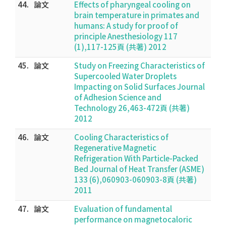
44.
論文
Effects of pharyngeal cooling on
brain temperature in primates and
humans: A study for proof of
principle Anesthesiology 117
(1),117-125頁 (共著) 2012
45.
論文
Study on Freezing Characteristics of
Supercooled Water Droplets
Impacting on Solid Surfaces Journal
of Adhesion Science and
Technology 26,463-472頁 (共著)
2012
46.
論文
Cooling Characteristics of
Regenerative Magnetic
Refrigeration With Particle-Packed
Bed Journal of Heat Transfer (ASME)
133 (6),060903-060903-8頁 (共著)
2011
47.
論文
Evaluation of fundamental
performance on magnetocaloric