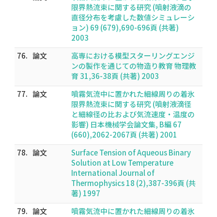
限界熱流束に関する研究 (噴射液滴の
直径分布を考慮した数値シミュレーシ
ョン) 69 (679),690-696頁 (共著)
2003
76.
論文
高専における模型スターリングエンジ
ンの製作を通じての物造り教育 物理教
育 31,36-38頁 (共著) 2003
77.
論文
噴霧気流中に置かれた細線周りの着氷
限界熱流束に関する研究 (噴射液滴径
と細線径の比および気流速度・温度の
影響) 日本機械学会論文集, B編 67
(660),2062-2067頁 (共著) 2001
78.
論文
Surface Tension of Aqueous Binary
Solution at Low Temperature
International Journal of
Thermophysics 18 (2),387-396頁 (共
著) 1997
79.
論文
噴霧気流中に置かれた細線周りの着氷