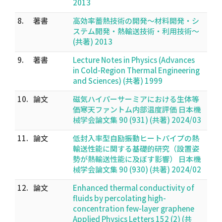
2013
8.
著書
高効率蓄熱技術の開発～材料開発・シ
ステム開発・熱輸送技術・利用技術～
(共著) 2013
9.
著書
Lecture Notes in Physics (Advances
in Cold-Region Thermal Engineering
and Sciences) (共著) 1999
10.
論文
磁気ハイパーサーミアにおける生体等
価寒天ファントム内部温度評価 日本機
械学会論文集 90 (931) (共著) 2024/03
11.
論文
低封入率型自励振動ヒートパイプの熱
輸送性能に関する基礎的研究（設置姿
勢が熱輸送性能に及ぼす影響） 日本機
械学会論文集 90 (930) (共著) 2024/02
12.
論文
Enhanced thermal conductivity of
fluids by percolating high-
concentration few-layer graphene
Applied Physics Letters 152 (2) (共