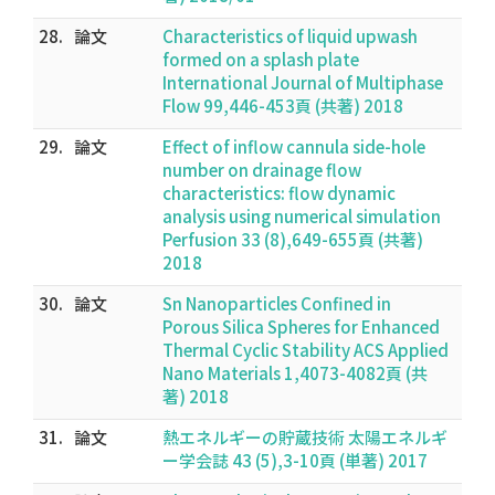
28.
論文
Characteristics of liquid upwash
formed on a splash plate
International Journal of Multiphase
Flow 99,446-453頁 (共著) 2018
29.
論文
Effect of inflow cannula side-hole
number on drainage flow
characteristics: flow dynamic
analysis using numerical simulation
Perfusion 33 (8),649-655頁 (共著)
2018
30.
論文
Sn Nanoparticles Confined in
Porous Silica Spheres for Enhanced
Thermal Cyclic Stability ACS Applied
Nano Materials 1,4073-4082頁 (共
著) 2018
31.
論文
熱エネルギーの貯蔵技術 太陽エネルギ
ー学会誌 43 (5),3-10頁 (単著) 2017