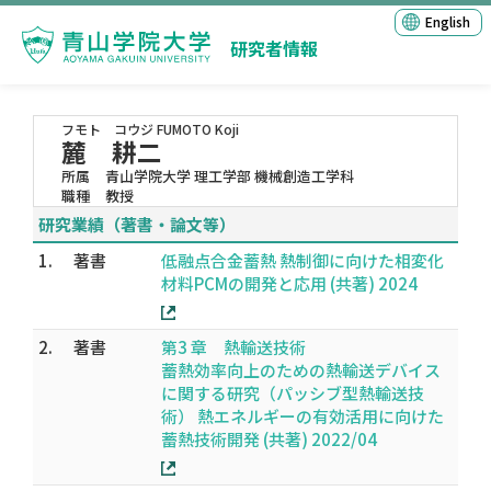
English
研究者情報
フモト コウジ
FUMOTO Koji
麓 耕二
所属
青山学院大学 理工学部 機械創造工学科
職種
教授
研究業績（著書・論文等）
1.
著書
低融点合金蓄熱 熱制御に向けた相変化
材料PCMの開発と応用 (共著) 2024
2.
著書
第3 章 熱輸送技術
蓄熱効率向上のための熱輸送デバイス
に関する研究（パッシブ型熱輸送技
術） 熱エネルギーの有効活用に向けた
蓄熱技術開発 (共著) 2022/04