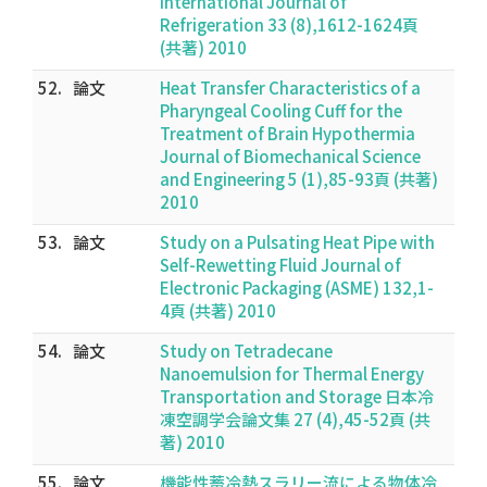
International Journal of
Refrigeration 33 (8),1612-1624頁
(共著) 2010
52.
論文
Heat Transfer Characteristics of a
Pharyngeal Cooling Cuff for the
Treatment of Brain Hypothermia
Journal of Biomechanical Science
and Engineering 5 (1),85-93頁 (共著)
2010
53.
論文
Study on a Pulsating Heat Pipe with
Self-Rewetting Fluid Journal of
Electronic Packaging (ASME) 132,1-
4頁 (共著) 2010
54.
論文
Study on Tetradecane
Nanoemulsion for Thermal Energy
Transportation and Storage 日本冷
凍空調学会論文集 27 (4),45-52頁 (共
著) 2010
55.
論文
機能性蓄冷熱スラリー流による物体冷