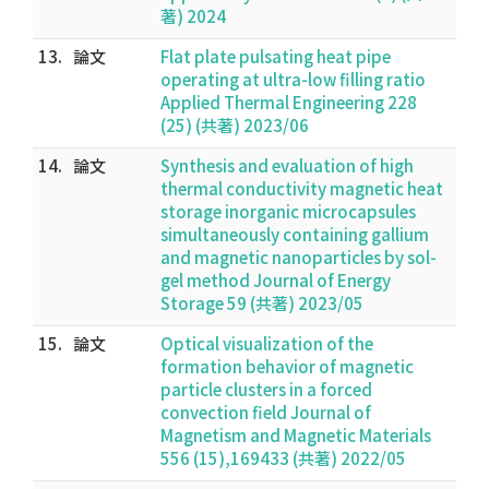
著) 2024
13.
論文
Flat plate pulsating heat pipe
operating at ultra-low filling ratio
Applied Thermal Engineering 228
(25) (共著) 2023/06
14.
論文
Synthesis and evaluation of high
thermal conductivity magnetic heat
storage inorganic microcapsules
simultaneously containing gallium
and magnetic nanoparticles by sol-
gel method Journal of Energy
Storage 59 (共著) 2023/05
15.
論文
Optical visualization of the
formation behavior of magnetic
particle clusters in a forced
convection field Journal of
Magnetism and Magnetic Materials
556 (15),169433 (共著) 2022/05