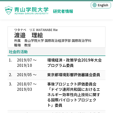
English
研究者情報
ワタナベ リエ
WATANABE Rie
渡邉 理絵
所属
青山学院大学 国際政治経済学部 国際政治学科
職種
教授
社会的活動
1.
2019/07 ～
環境経済・政策学会2019年大会
2019/10
プログラム委員
2.
2019/05 ～
東京都環境影響評価審議会委員
3.
2018/07 ～
事後プロジェクト評価委員会
2019/03
「ドイツ連邦共和国におけるエ
ネルギー効率性向上技術に関す
る国際パイロットプロジェク
ト」委員