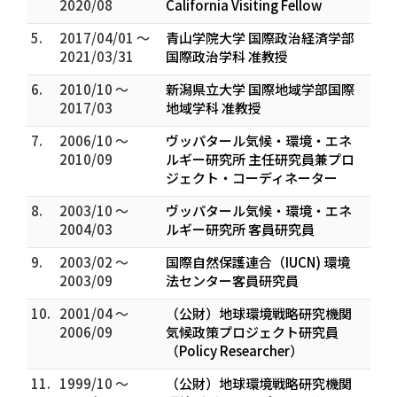
2020/08
California Visiting Fellow
5.
2017/04/01 ～
青山学院大学 国際政治経済学部
2021/03/31
国際政治学科 准教授
6.
2010/10 ～
新潟県立大学 国際地域学部国際
2017/03
地域学科 准教授
7.
2006/10 ～
ヴッパタール気候・環境・エネ
2010/09
ルギー研究所 主任研究員兼プロ
ジェクト・コーディネーター
8.
2003/10 ～
ヴッパタール気候・環境・エネ
2004/03
ルギー研究所 客員研究員
9.
2003/02 ～
国際自然保護連合（IUCN) 環境
2003/09
法センター客員研究員
10.
2001/04 ～
（公財）地球環境戦略研究機関
2006/09
気候政策プロジェクト研究員
（Policy Researcher）
11.
1999/10 ～
（公財）地球環境戦略研究機関