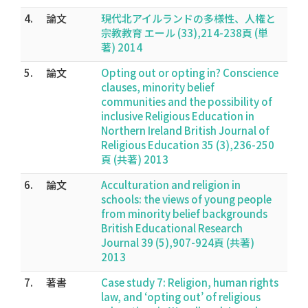
4.
論文
現代北アイルランドの多様性、人権と
宗教教育 エール (33),214-238頁 (単
著) 2014
5.
論文
Opting out or opting in? Conscience
clauses, minority belief
communities and the possibility of
inclusive Religious Education in
Northern Ireland British Journal of
Religious Education 35 (3),236-250
頁 (共著) 2013
6.
論文
Acculturation and religion in
schools: the views of young people
from minority belief backgrounds
British Educational Research
Journal 39 (5),907-924頁 (共著)
2013
7.
著書
Case study 7: Religion, human rights
law, and ‘opting out’ of religious