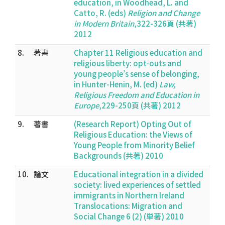
education, in Woodhead, L. and
Catto, R. (eds)
Religion and Change
in Modern Britain
,322-326頁 (共著)
2012
8.
著書
Chapter 11 Religious education and
religious liberty: opt-outs and
young people’s sense of belonging,
in Hunter-Henin, M. (ed)
Law,
Religious Freedom and Education in
Europe
,229-250頁 (共著) 2012
9.
著書
(Research Report) Opting Out of
Religious Education: the Views of
Young People from Minority Belief
Backgrounds (共著) 2010
10.
論文
Educational integration in a divided
society: lived experiences of settled
immigrants in Northern Ireland
Translocations: Migration and
Social Change 6 (2) (単著) 2010