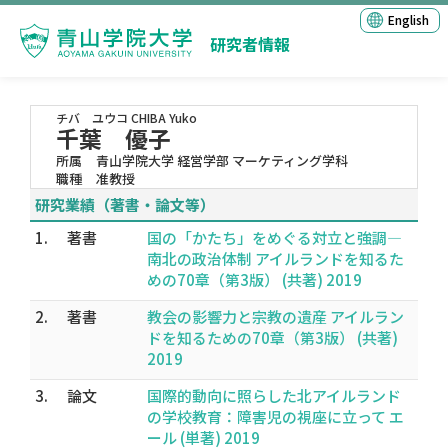
English
研究者情報
チバ ユウコ
CHIBA Yuko
千葉 優子
所属
青山学院大学 経営学部 マーケティング学科
職種
准教授
研究業績（著書・論文等）
1.
著書
国の「かたち」をめぐる対立と強調―
南北の政治体制 アイルランドを知るた
めの70章（第3版） (共著) 2019
2.
著書
教会の影響力と宗教の遺産 アイルラン
ドを知るための70章（第3版） (共著)
2019
3.
論文
国際的動向に照らした北アイルランド
の学校教育：障害児の視座に立って エ
ール (単著) 2019