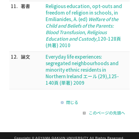
11.
著書
Religious education, opt-outs and
freedom of religion in schools, in
Emilianides, A. (ed)
Welfare of the
Child and Beliefs of the Parents:
Blood Transfusion, Religious
Education and Custody
,120-128頁
(共著) 2010
12.
論文
Everyday life experiences:
segregated neighbourhoods and
minority ethnic residents in
Northern Ireland エール (29),125-
140頁 (単著) 2009
閉じる
このページの先頭へ
Copyright © AOYAMA GAKUIN UNIVERSITY All Rights Reserved.