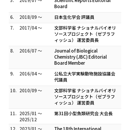
5.
2019/07 ～
Scientific Reports Editorial
Board
6.
2018/09 ～
日本生化学会 評議員
7.
2017/04 ～
文部科学省 ナショナルバイオリ
ソースプロジェクト（ゼブラフ
ィッシュ） 運営委員長
8.
2016/07 ～
Journal of Biological
Chemistry (JBC) Editorial
Board Member
9.
2016/04 ～
公私立大学実験動物施設協議会
代議員
10.
2010/09 ～
文部科学省 ナショナルバイオリ
ソースプロジェクト（ゼブラフ
ィッシュ） 運営委員
11.
2025/01 ～
第31回小型魚類研究会 大会長
2025/12
12.
2023/01 ～
The 18th International