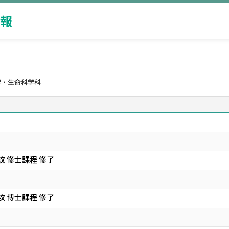
報
学・生命科学科
 修士課程 修了
 博士課程 修了