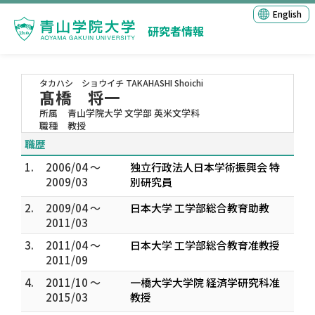
English
研究者情報
タカハシ ショウイチ
TAKAHASHI Shoichi
髙橋 将一
所属
青山学院大学 文学部 英米文学科
職種
教授
職歴
1.
2006/04 ～
独立行政法人日本学術振興会 特
2009/03
別研究員
2.
2009/04 ～
日本大学 工学部総合教育助教
2011/03
3.
2011/04 ～
日本大学 工学部総合教育准教授
2011/09
4.
2011/10 ～
一橋大学大学院 経済学研究科准
2015/03
教授