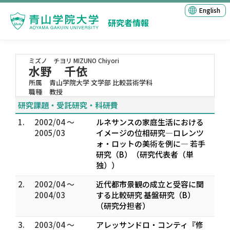
English
研究者情報
ミズノ チヨリ
MIZUNO Chiyori
水野 千依
所属
青山学院大学 文学部 比較芸術学科
職種
教授
研究課題・受託研究・科研費
1.
2002/04 ～
ルネサンスの家庭生活における
2005/03
イメージの位相研究―ロレンツ
ォ・ロットの美術を例に― 若手
研究（B）（研究代表者（単
独））
2.
2002/04 ～
近代都市景観の成立と受容に関
2004/03
する比較研究 基盤研究（B）
（研究分担者）
3.
2003/04 ～
アレッサンドロ・コンティ『修