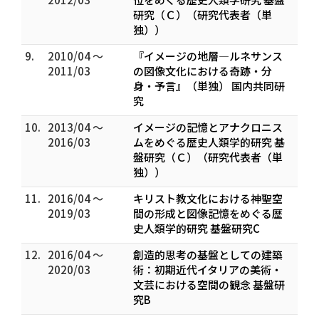
研究（Ｃ）（研究代表者（単
独））
9.
2010/04 ～
『イメージの地層―ルネサンス
2011/03
の図像文化における奇跡・分
身・予言』（単独） 国内共同研
究
10.
2013/04 ～
イメージの記憶とアナクロニス
2016/03
ムをめぐる歴史人類学的研究 基
盤研究（Ｃ）（研究代表者（単
独））
11.
2016/04 ～
キリスト教文化における神聖空
2019/03
間の形成と図像記憶をめぐる歴
史人類学的研究 基盤研究C
12.
2016/04 ～
創造的思考の基盤としての建築
2020/03
術：初期近代イタリアの美術・
文芸における空間の観念 基盤研
究B