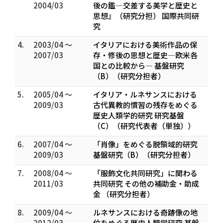
2004/03
後の鑑―交差する美学と歴史と
思想』（研究分担） 国際共同研
究
4.
2003/04 ～
イタリアにおける美術作品の保
2007/03
存・修後の思想と歴史―欧米各
国との比較から― 基盤研究
（B）（研究分担者）
5.
2005/04 ～
イタリア・ルネサンスにおける
2009/03
古代異教的慣習の残存をめぐる
歴史人類学的研究 研究基盤
（C）（研究代表者（単独））
6.
2007/04 ～
「肖像」をめぐる脱領域的研究
2009/03
基盤研究（B）（研究分担者）
7.
2008/04 ～
「服飾文化共同研究」に関わる
2011/03
共同研究 その他の補助金・助成
金 （研究分担者）
8.
2009/04 ～
ルネサンスにおける奇跡像の地
2012/03
位をめぐる歴史人類学研究 基盤