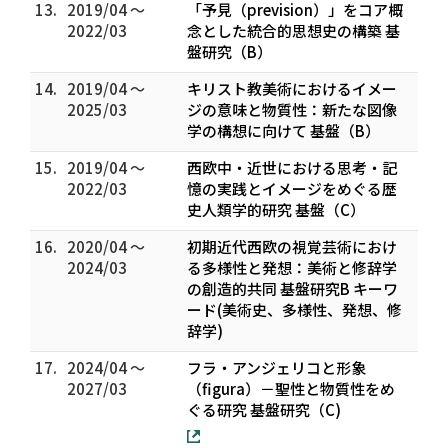
13.
2019/04 ～
「予見（prevision）」をコア概
2022/03
念とした統合的思想史の構築 基
盤研究（B）
14.
2019/04 ～
キリスト教美術におけるイメー
2025/03
ジの意味と物質性：新たな図像
学の構想に向けて 基盤（B）
15.
2019/04 ～
西欧中・近世における思考・記
2022/03
憶の実践とイメージをめぐる歴
史人類学的研究 基盤（C）
16.
2020/04 ～
初期近代西欧の視覚芸術におけ
2024/03
る多様性と発想：美術と修辞学
の創造的共同 基盤研究B キーワ
ード(美術史、多様性、発想、修
辞学)
17.
2024/04 ～
フラ・アンジェリコと形象
2027/03
（figura）－聖性と物質性をめ
ぐる研究 基盤研究（C)