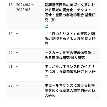
18.
2024/04 ～
初期近代西欧の美術・文芸にお
2028/03
ける思考の視覚化：テクスト・
図像・空間の創造的融合 基盤研
究（B)
19.
～
「主日のキリスト」の変容と図
像の記憶をめぐる人類学 個人研
究
20.
～
トスカーナ地方の聖母像崇敬に
みる奇跡譚研究 個人研究
21.
～
中世からルネサンス期のイタリ
アにおける聖像儀礼研究 個人研
究
22.
～
中世～ルネサンスにおける礼拝
像をめぐる歴史人類学的研究 個
人研究