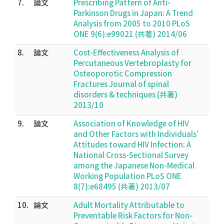
7.
論文
Prescribing Pattern of Anti-
Parkinson Drugs in Japan: A Trend
Analysis from 2005 to 2010 PLoS
ONE 9(6):e99021 (共著) 2014/06
8.
論文
Cost-Effectiveness Analysis of
Percutaneous Vertebroplasty for
Osteoporotic Compression
Fractures Journal of spinal
disorders & techniques (共著)
2013/10
9.
論文
Association of Knowledge of HIV
and Other Factors with Individuals’
Attitudes toward HIV Infection: A
National Cross-Sectional Survey
among the Japanese Non-Medical
Working Population PLoS ONE
8(7):e68495 (共著) 2013/07
10.
論文
Adult Mortality Attributable to
Preventable Risk Factors for Non-