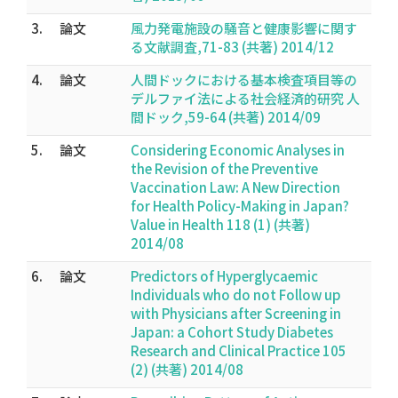
3.
論文
風力発電施設の騒音と健康影響に関す
る文献調査,71-83 (共著) 2014/12
4.
論文
人間ドックにおける基本検査項目等の
デルファイ法による社会経済的研究 人
間ドック,59-64 (共著) 2014/09
5.
論文
Considering Economic Analyses in
the Revision of the Preventive
Vaccination Law: A New Direction
for Health Policy-Making in Japan?
Value in Health 118 (1) (共著)
2014/08
6.
論文
Predictors of Hyperglycaemic
Individuals who do not Follow up
with Physicians after Screening in
Japan: a Cohort Study Diabetes
Research and Clinical Practice 105
(2) (共著) 2014/08