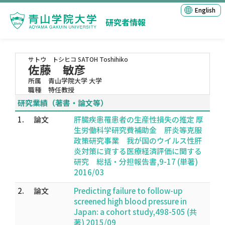
English
研究者情報
サトウ トシヒコ
SATOH Toshihiko
佐藤 敏彦
所属
青山学院大学 大学
職種
特任教授
研究業績（著書・論文等）
1.
論文
肝臓疾患罹患者の生産性損失の推定 厚
生労働科学研究費補助金 肝炎等克服
政策研究事業 我が国のウイルス性肝
炎対策に資する医療経済評価に関する
研究 総括・分担報告書,9-17 (単著)
2016/03
2.
論文
Predicting failure to follow-up
screened high blood pressure in
Japan: a cohort study,498-505 (共
著) 2015/09