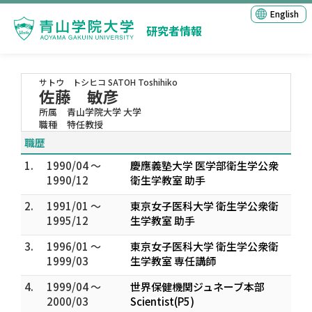
English
研究者情報
サトウ トシヒコ
SATOH Toshihiko
佐藤 敏彦
所属
青山学院大学 大学
職種
特任教授
職歴
1.
1990/04 ～
慶應義塾大学 医学部衛生学公衆
1990/12
衛生学教室 助手
2.
1991/01 ～
東京女子医科大学 衛生学公衆衛
1995/12
生学教室 助手
3.
1996/01 ～
東京女子医科大学 衛生学公衆衛
1999/03
生学教室 専任講師
4.
1999/04 ～
世界保健機関ジュネーブ本部
2000/03
Scientist(P5)