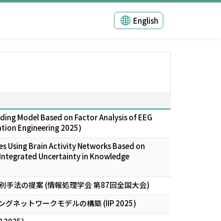
English
ading Model Based on Factor Analysis of EEG
ation Engineering 2025)
es Using Brain Activity Networks Based on
 Integrated Uncertainty in Knowledge
法の提案 (情報処理学会 第87回全国大会)
トワークモデルの構築 (IIP 2025)