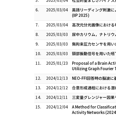
5.
2025/03/04
社会的望ましさバイアス尺度
6.
2025/03/04
英語リーディング刺激によるTO
(IIP 2025)
7.
2025/03/04
高次元分光画像における吸
8.
2025/03/03
尿中カリウム，ナトリウム
9.
2025/03/03
無拘束圧力センサを用いた
10.
2025/03/03
頸部振動信号を用いた嚥下プ
11.
2025/01/23
Proposal of a Brain Acti
Utilizing Graph Fourier
12.
2024/12/13
NEO-FFI回答時の脳
13.
2024/12/12
合意形成過程における潜在
14.
2024/12/11
三変量グレンジャー因果モ
15.
2024/12/04
A Method for Classifica
Activity Networks (2024