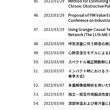
45.
2023/03/29
Method for Estimating G
Chronic Obstructive Pul
46.
2023/03/29
Proposal of FIM Value 
Conference on Industria
47.
2023/03/29
Using Granger Causal Te
Network (The 11th IIAE 
48.
2023/03/09
呼気流量に伴う肺音の周波
49.
2023/03/09
心肺音混合モデルによる異
50.
2023/03/08
スペクトル補正関数群に基
51.
2023/03/07
インパクト時におけるラ
春季大会)
52.
2023/03/07
多重解像度解析を用いた特
53.
2023/03/07
独立－相互作用脳活性度
54.
2023/03/06
深部体温および発汗量に