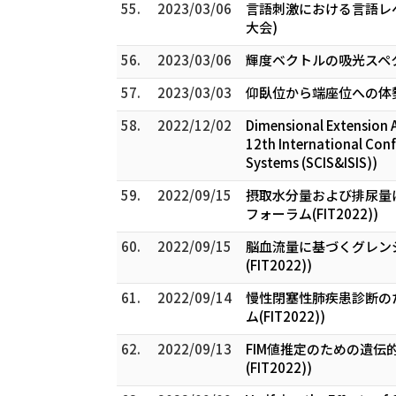
55.
2023/03/06
言語刺激における言語レベ
大会)
56.
2023/03/06
輝度ベクトルの吸光スペ
57.
2023/03/03
仰臥位から端座位への体勢
58.
2022/12/02
Dimensional Extension 
12th International Con
Systems (SCIS&ISIS))
59.
2022/09/15
摂取水分量および排尿量
フォーラム(FIT2022))
60.
2022/09/15
脳血流量に基づくグレン
(FIT2022))
61.
2022/09/14
慢性閉塞性肺疾患診断のための
ム(FIT2022))
62.
2022/09/13
FIM値推定のための遺伝
(FIT2022))