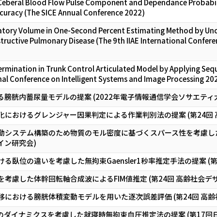
f Ceberal Blood Flow Pulse Component and Dependance Probabilit
uracy (The SICE Annual Conference 2022)
ratory Volume in One-Second Percent Estimating Method by Unc
ructive Pulmonary Disease (The 9th IIAE International Confere
rmination in Trunk Control Articulated Model by Applying Sequ
onal Conference on Intelligent Systems and Image Processing 20
膀胱内蓄尿量モデルの提案 (2022年電子情報通信学会ソサエティ
におけるグレンジャー因果判定による作業判別法の提案 (第24回 
動システム構築のため物質のモル密度に基づくスパース性を考慮し
ザイン研究会)
る臥位の違いを考慮した無拘束Gaensler1秒率推定手法の提案 (第
考慮した体幹回転軸合成波によるFIM値推定 (第24回 高齢社会デ
における膀胱体積変動モデルを用いた逐次誤差評価 (第24回 高齢
のダイナミクスを考慮した就寝時無拘束血圧推定法の提案 (第17回