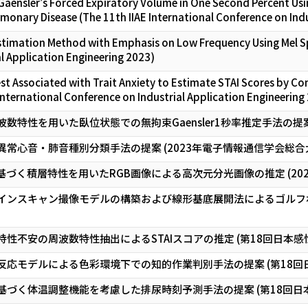
aensler’s Forced Expiratory Volume in One Second Percent Usin
monary Disease (The 11th IIAE International Conference on Indu
Estimation Method with Emphasis on Low Frequency Using Mel Sp
l Application Engineering 2023)
st Associated with Trait Anxiety to Estimate STAI Scores by Co
International Conference on Industrial Application Engineering
数特性を用いた臥位状態での無拘束Gaensler1秒率推定手法の提案
常心音・肺音種別分類手法の提案 (2023年電子情報通信学会総合
づく積層特性を用いたRGB画像による高次元分光画像の推定 (20
インスキャン撮像モデルの構築および線形基底展開法によるゴルフボ
性不安の周波数特性抽出によるSTAIスコアの推定 (第18回日本感
反応モデルによる色彩環境下での知的作業判別手法の提案 (第18回
基づく体温調整機能を考慮した排尿時刻予測手法の提案 (第18回日