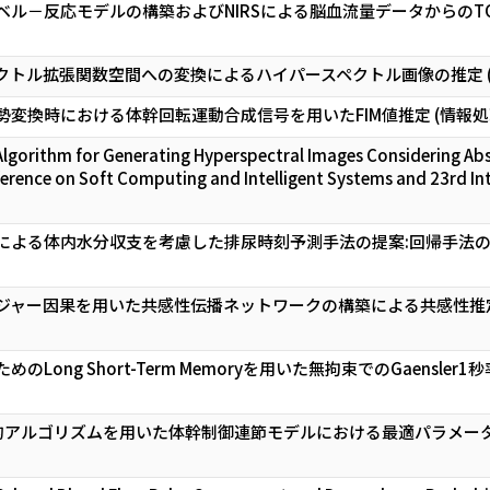
ル－反応モデルの構築およびNIRSによる脳血流量データからのTOE
クトル拡張関数空間への変換によるハイパースペクトル画像の推定 (
変換時における体幹回転運動合成信号を用いたFIM値推定 (情報処理
Algorithm for Generating Hyperspectral Images Considering Ab
ference on Soft Computing and Intelligent Systems and 23rd In
による体内水分収支を考慮した排尿時刻予測手法の提案:回帰手法の違
ジャー因果を用いた共感性伝播ネットワークの構築による共感性推定
Long Short-Term Memoryを用いた無拘束でのGaensl
的アルゴリズムを用いた体幹制御連節モデルにおける最適パラメータ