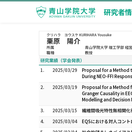
研究者情
クリハラ ヨウスケ
KURIHARA Yousuke
栗原 陽介
所属
青山学院大学 理工学部 経
職種
教授
研究業績（学会発表）
1.
2025/03/29
Proposal for a Method t
During NEO-FFI Response
2.
2025/03/19
Proposal for a Method f
Granger Causality in E
Modelling and Decision
3.
2025/03/15
繊維間吸光特性無相関化行
4.
2025/03/04
EQSにおける対人コント