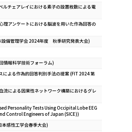
ペルチェアレイにおける素子の設置枚数による電
心理アンケートにおける脳波を用いた作為回答の
備管理学会 2024年度 秋季研究発表大会)
3回情報科学技術フォーラム)
作為的回答判別手法の提案 (FIT 2024 第
血流による因果性ネットワーク構築におけるグレ
ased Personality Tests Using Occipital Lobe EEG
nd Control Engineers of Japan (SICE))
日本感性工学会春季大会)