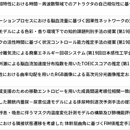
特性における時間－周波数領域でのアトラクタの自己相似性に基づく
ーションプロセスにおける脳血流量に基づく因果性ネットワークの双方
モデルによる色彩・香り環境下での知的課題判別手法の提案 (第19
クの活性時間に基づく状況コントロール能力推定手法の提案 (第19
離気流による廃棄エネルギー回収システム (第19回日本感性工学
激による脳血流加速度分布指数を用いたTOEICスコアの推定 (第
性における曲率勾配を用いたRGB画像による高次元分光画像推定およ
支援のための移動エントロピーを用いた成員間選考順位相関一致度推定手法
た膀胱内蓄尿－尿意伝達モデルによる排尿時刻逐次予測手法の提案 (II
息・吸息に伴うマスク内温度変化計測モデルの構築及び肺機能評価システム
ける隣接状態遷移を考慮した 体幹屈曲角に基づくFIM値推定手法の提案 