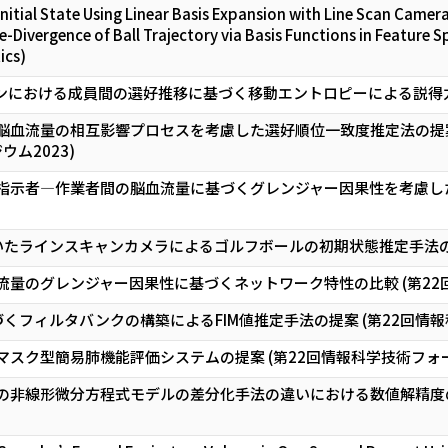
Initial State Using Linear Basis Expansion with Line Scan Camera
-Divergence of Ball Trajectory via Basis Functions in Feature
ics)
における成員間の選好推移に基づく移動エントロピーによる説得力・傾
脳血流量の相互影響プロセスを考慮した選好順位一致度推定法の提
ウム2023)
指示者―作業者間の脳血流量に基づくグレンジャー因果性を考慮した
たラインスキャンカメラによるゴルフボールの初期状態推定手法の提案 (
流量のグレンジャー因果性に基づくネットワーク特性の比較 (第22回情報
くフィルタバンクの構築によるFIM値推定手法の提案 (第22回情報科学
ク型簡易肺機能評価システムの提案 (第22回情報科学技術フォーラム(
の非線形微分方程式モデルの差分化手法の違いにおける数値解精度の