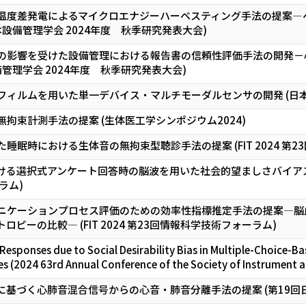
温度差発電によるマイクロエナジーハーベスティング手法の提案―
本設備管理学会 2024年度 秋季研究発表大会)
の影響を受けた設備管理における報告書の信頼性評価手法の開発－
管理学会 2024年度 秋季研究発表大会)
ィルムを用いた単一デバイス・マルチモーダルセンサの開発 (日本設
拘束計測⼿法の提案 (生体医工学シンポジウム2024)
睡眠時における生体音の無拘束型聴診手法の提案 (FIT 2024 第2
る選択式アンケート回答時の脳波を用いた社会的望ましさバイアスによる
ラム)
ニケーションプロセス評価のための効率性指標推定手法の提案―脳
ピーの比較― (FIT 2024 第23回情報科学技術フォーラム)
 Responses due to Social Desirability Bias in Multiple-Choice-B
 (2024 63rd Annual Conference of the Society of Instrument a
に基づく心肺音混合信号からの心音・肺音分離手法の提案 (第19回