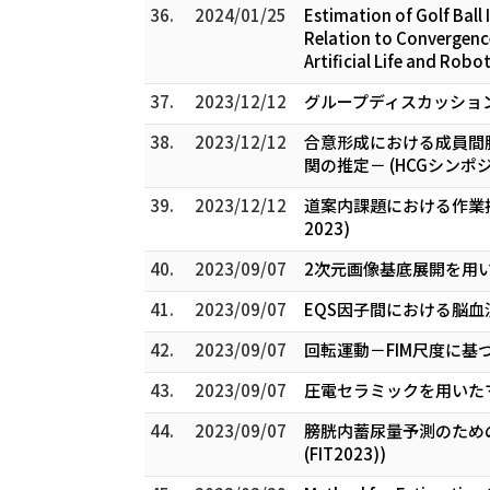
36.
2024/01/25
Estimation of Golf Ball 
Relation to Convergence
Artificial Life and Robot
37.
2023/12/12
グループディスカッション
38.
2023/12/12
合意形成における成員間
関の推定－ (HCGシンポジ
39.
2023/12/12
道案内課題における作業
2023)
40.
2023/09/07
2次元画像基底展開を用い
41.
2023/09/07
EQS因子間における脳血
42.
2023/09/07
回転運動－FIM尺度に基づ
43.
2023/09/07
圧電セラミックを用いたマス
44.
2023/09/07
膀胱内蓄尿量予測のため
(FIT2023))