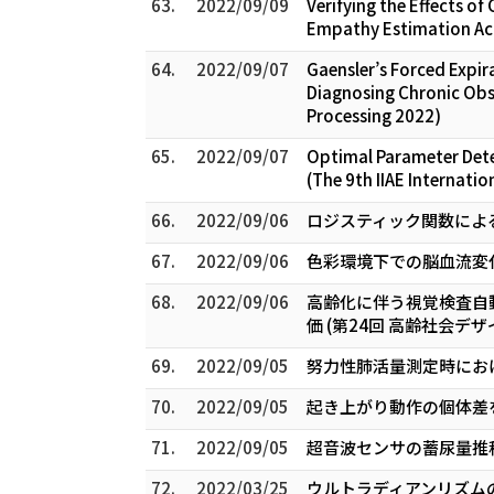
63.
2022/09/09
Verifying the Effects o
Empathy Estimation Acc
64.
2022/09/07
Gaensler’s Forced Expi
Diagnosing Chronic Obst
Processing 2022)
65.
2022/09/07
Optimal Parameter Dete
(The 9th IIAE Internati
66.
2022/09/06
ロジスティック関数による
67.
2022/09/06
色彩環境下での脳血流変化
68.
2022/09/06
高齢化に伴う視覚検査自
価 (第24回 高齢社会デ
69.
2022/09/05
努力性肺活量測定時におけ
70.
2022/09/05
起き上がり動作の個体差を
71.
2022/09/05
超音波センサの蓄尿量推移
72.
2022/03/25
ウルトラディアンリズム