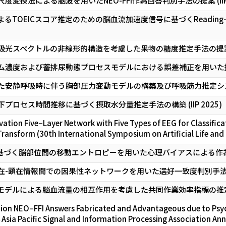
変換法による脳波を用いたNEO-FFI作為回答判別手法の提案 (IIP 2
EICスコア推定のための脳血流加速度信号に基づくReading-Induced L
光スペクトルの非線形的構造を考慮した果物の糖度推定手法の提案 (II
濃度および蓄排尿動態プロセスモデルにおける誤差補正を用いた排尿時刻
安静呼吸時に伴う胸部圧力変動モデルの構築及び呼吸筋力推定システムの提
ロセス時間推移に基づく摂取水分量推定手法の構築 (IIP 2025)
vation Five–Layer Network with Five Types of EEG for Classificat
 Transform (30th International Symposium on Artificial Life and
波に基づく脳部位間の移動エントロピーを用いた心理バイアスによる作為的
-顕在情報間での因果性ネットワークを用いた選好一致度判別手法の提案
デルによる脳血流量の相互作用を考慮した共同作業効率指標の推定 (
tion NEO–FFI Answers Fabricated and Advantageous due to Psyc
 Asia Pacific Signal and Information Processing Association A