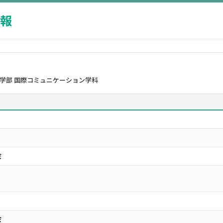
報
済学部 国際コミュニケーション学科
会
会