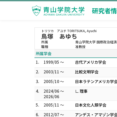
研究者情
トリツカ アユチ
TORITSUKA, Ayuchi
鳥塚 あゆち
所属
青山学院大学 国際政治経
職種
准教授
所属学会
1.
1999/05 ～
古代アメリカ学会
2.
2003/11 ～
比較文明学会
3.
2005/10 ～
日本ラテンアメリカ学
4.
2024/06 ～
∟ 理事
2026/06
5.
2005/11 ～
日本文化人類学会
6.
2012/07 ～
アンデス・アマゾン学