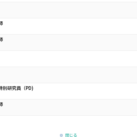
師
師
特別研究員（PD)
師
閉じる