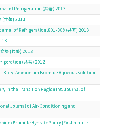
nal of Refrigeration (共著) 2013
共著) 2013
. Journal of Refrigeration,801-808 (共著) 2013
13
(共著) 2013
Refrigeration (共著) 2012
tra-n-Butyl Ammonium Bromide Aqueous Solution
 in the Transition Region Int. Journal of
ional Journal of Air-Conditioning and
nium Bromide Hydrate Slurry (First report: