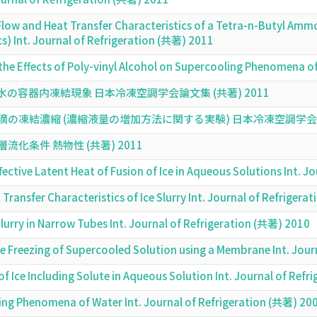
Flow and Heat Transfer Characteristics of a Tetra-n-Butyl Am
cs) Int. Journal of Refrigeration (共著) 2011
the Effects of Poly-vinyl Alcohol on Supercooling Phenomena of
容器内凍結現象 日本冷凍空調学会論文集 (共著) 2011
凍結濃縮 (濃縮液量の増加方法に関する実験) 日本冷凍空調学会論文集
化条件 熱物性 (共著) 2011
fective Latent Heat of Fusion of Ice in Aqueous Solutions Int. 
Transfer Characteristics of Ice Slurry Int. Journal of Refriger
Slurry in Narrow Tubes Int. Journal of Refrigeration (共著) 2010
e Freezing of Supercooled Solution using a Membrane Int. Jour
of Ice Including Solute in Aqueous Solution Int. Journal of Ref
ling Phenomena of Water Int. Journal of Refrigeration (共著) 20