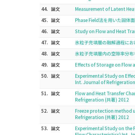
44.
論文
Measurement of Latent Heat
45.
論文
Phase Field法を用いた
46.
論文
Study on Flow and Heat Tran
47.
論文
氷粒子充填層の融解過程におけ
48.
論文
氷粒子充填層内の空隙率分布を
49.
論文
Effects of Storage on Flow a
50.
論文
Experimental Study on Effe
Int. Journal of Refrigerati
51.
論文
Flow and Heat Transfer Char
Refrigeration (共著) 2012
52.
論文
Freeze protection method us
Refrigeration (共著) 2012
53.
論文
Experimental Study on the F
Flow Characteristics) Int. 