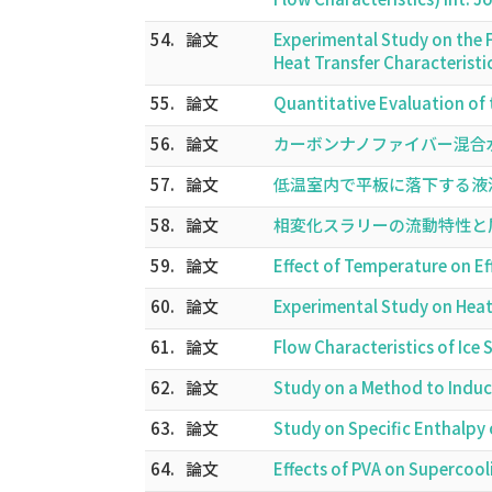
54.
論文
Experimental Study on the 
Heat Transfer Characteristi
55.
論文
Quantitative Evaluation of 
56.
論文
カーボンナノファイバー混合水の
57.
論文
低温室内で平板に落下する液滴の
58.
論文
相変化スラリーの流動特性と層流
59.
論文
Effect of Temperature on Ef
60.
論文
Experimental Study on Heat 
61.
論文
Flow Characteristics of Ice 
62.
論文
Study on a Method to Induc
63.
論文
Study on Specific Enthalpy 
64.
論文
Effects of PVA on Supercoo