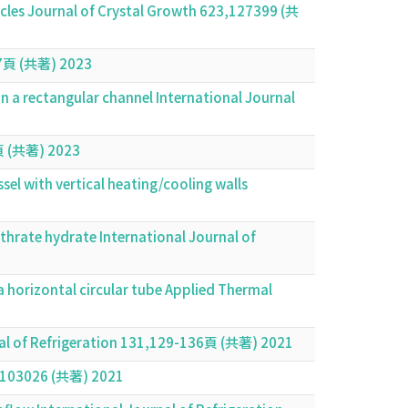
cles Journal of Crystal Growth 623,127399 (共
127頁 (共著) 2023
 in a rectangular channel International Journal
共著) 2023
sel with vertical heating/cooling walls
thrate hydrate International Journal of
a horizontal circular tube Applied Thermal
urnal of Refrigeration 131,129-136頁 (共著) 2021
42,103026 (共著) 2021