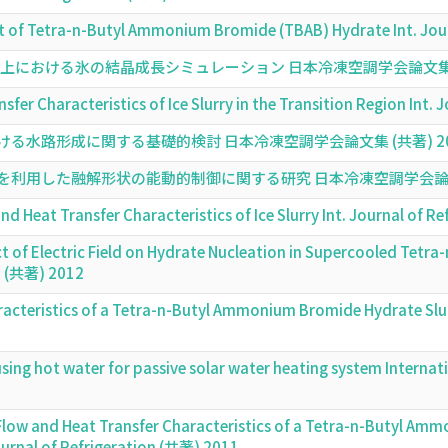
 of Tetra-n-Butyl Ammonium Bromide (TBAB) Hydrate Int. Jour
固体面上における氷の結晶成長シミュレーション 日本冷凍空調学会論文集 (
sfer Characteristics of Ice Slurry in the Transition Region Int
る水路形成に関する基礎的検討 日本冷凍空調学会論文集 (共著) 20
利用した融解形状の能動的制御に関する研究 日本冷凍空調学会論文集 
nd Heat Transfer Characteristics of Ice Slurry Int. Journal of 
ct of Electric Field on Hydrate Nucleation in Supercooled Te
on (共著) 2012
acteristics of a Tetra-n-Butyl Ammonium Bromide Hydrate Slurry
ing hot water for passive solar water heating system Internat
low and Heat Transfer Characteristics of a Tetra-n-Butyl Ammo
Journal of Refrigeration (共著) 2011