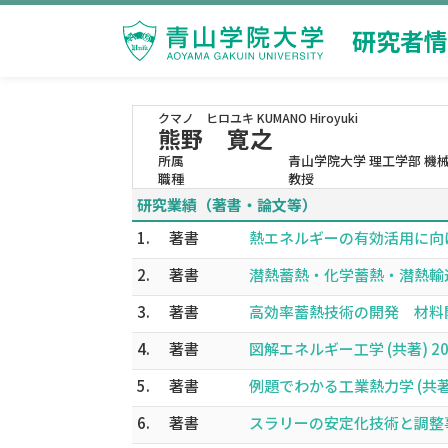
研究者情
クマノ ヒロユキ
KUMANO Hiroyuki
熊野 寛之
所属
青山学院大学 理工学部 機
職種
教授
研究業績（著書・論文等）
1.
著書
熱エネルギーの有効活用に向けた蓄
2.
著書
潜熱蓄熱・化学蓄熱・潜熱輸送
3.
著書
高効率蓄熱技術の開発 材料開発
4.
著書
図解エネルギー工学 (共著) 201
5.
著書
例題でわかる工業熱力学 (共著) 
6.
著書
スラリーの安定化技術と調整事例 