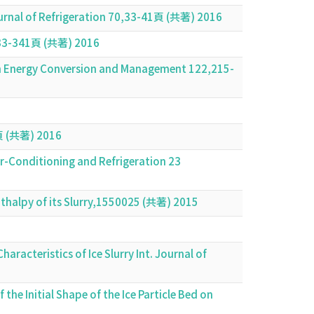
 Journal of Refrigeration 70,33-41頁 (共著) 2016
41頁 (共著) 2016
on Energy Conversion and Management 122,215-
共著) 2016
ir-Conditioning and Refrigeration 23
thalpy of its Slurry,1550025 (共著) 2015
racteristics of Ice Slurry Int. Journal of
the Initial Shape of the Ice Particle Bed on