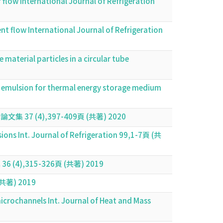
r flow International Journal of Refrigeration
lent flow International Journal of Refrigeration
material particles in a circular tube
an emulsion for thermal energy storage medium
4),397-409頁 (共著) 2020
ions Int. Journal of Refrigeration 99,1-7頁 (共
315-326頁 (共著) 2019
著) 2019
microchannels Int. Journal of Heat and Mass