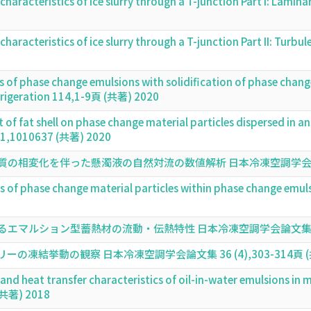
haracteristics of ice slurry through a T-junction Part I: Lamina
haracteristics of ice slurry through a T-junction Part II: Turbu
s of phase change emulsions with solidification of phase change 
efrigeration 114,1-9頁 (共著) 2020
 of fat shell on phase change material particles dispersed in 
 31,1010637 (共著) 2020
変化を伴った懸濁液の自然対流の数値解析 日本冷凍空調学会論文集 37 (
s of phase change material particles within phase change emuls
ルション型蓄熱材の流動・伝熱特性 日本冷凍空調学会論文集 36 (4),
凍結挙動の観察 日本冷凍空調学会論文集 36 (4),303-314頁 (共
and heat transfer characteristics of oil-in-water emulsions in 
(共著) 2018