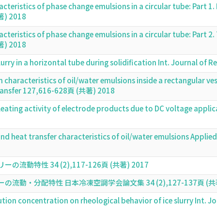
cteristics of phase change emulsions in a circular tube: Part 1.
著) 2018
cteristics of phase change emulsions in a circular tube: Part 2.
著) 2018
slurry in a horizontal tube during solidification Int. Journal 
characteristics of oil/water emulsions inside a rectangular vess
Transfer 127,616-628頁 (共著) 2018
ating activity of electrode products due to DC voltage applica
and heat transfer characteristics of oil/water emulsions App
特性 34 (2),117-126頁 (共著) 2017
動・分配特性 日本冷凍空調学会論文集 34 (2),127-137頁 (共著)
olution concentration on rheological behavior of ice slurry Int