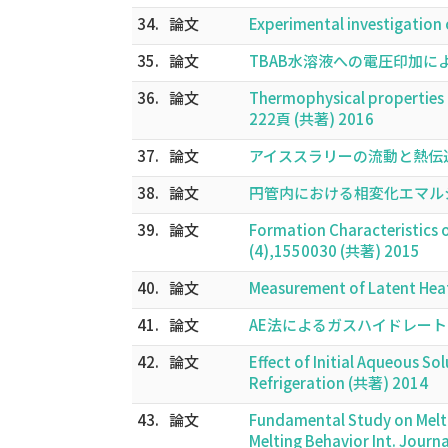
34.
論文
Experimental investigation 
35.
論文
TBAB水溶液への電圧印加による
36.
論文
Thermophysical properties
222頁 (共著) 2016
37.
論文
アイススラリーの流動と熱伝達特性 
38.
論文
円管内における相変化エマルション
39.
論文
Formation Characteristics o
(4),1550030 (共著) 2015
40.
論文
Measurement of Latent Heat
41.
論文
AE法によるガスハイドレートの
42.
論文
Effect of Initial Aqueous So
Refrigeration (共著) 2014
43.
論文
Fundamental Study on Melting
Melting Behavior Int. Journ