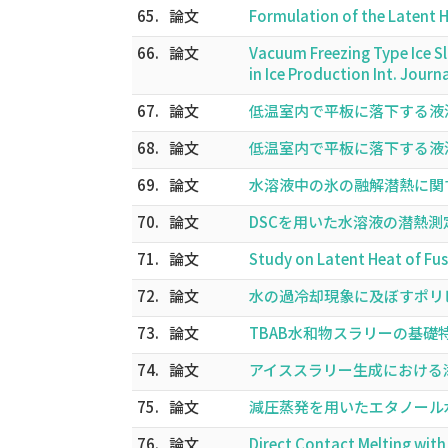
65.
論文
Formulation of the Latent H
66.
論文
Vacuum Freezing Type Ice Sl
in Ice Production Int. Jour
67.
論文
低温室内で平板に落下する液滴の
68.
論文
低温室内で平板に落下する液滴
69.
論文
水溶液中の氷の融解潜熱に関する
70.
論文
DSCを用いた水溶液の潜熱測定
71.
論文
Study on Latent Heat of Fus
72.
論文
水の過冷却現象に及ぼすポリビ
73.
論文
TBAB水和物スラリーの基礎特性
74.
論文
アイススラリー生成における添加
75.
論文
減圧蒸発を用いたエタノール水
76.
論文
Direct Contact Melting wit