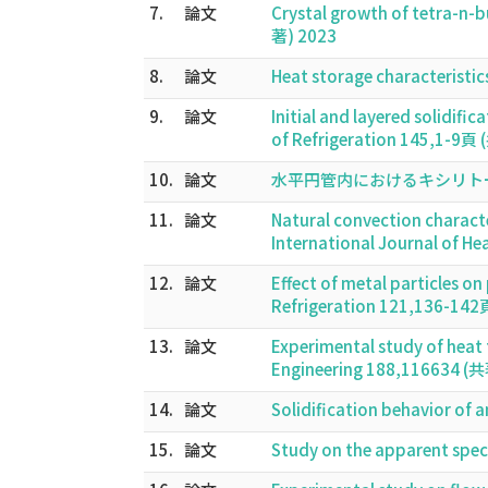
7.
論文
Crystal growth of tetra-n-
著) 2023
8.
論文
Heat storage characteristi
9.
論文
Initial and layered solidifi
of Refrigeration 145,1-9頁
10.
論文
水平円管内におけるキシリトールス
11.
論文
Natural convection characte
International Journal of H
12.
論文
Effect of metal particles o
Refrigeration 121,136-14
13.
論文
Experimental study of heat 
Engineering 188,116634 (
14.
論文
Solidification behavior of 
15.
論文
Study on the apparent speci