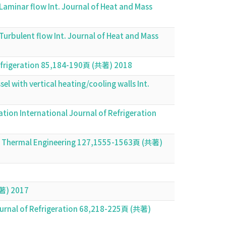
 Laminar flow Int. Journal of Heat and Mass
 Turbulent flow Int. Journal of Heat and Mass
of Refrigeration 85,184-190頁 (共著) 2018
el with vertical heating/cooling walls Int.
tion International Journal of Refrigeration
lied Thermal Engineering 127,1555-1563頁 (共著)
 2017
. Journal of Refrigeration 68,218-225頁 (共著)