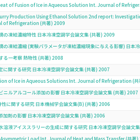
eat of Fusion of Ice in Aqueous Solution Int. Journal of Refrig
urry Production Using Ethanol Solution 2nd report: Investigatio
nal of Refrigeration (共著) 2009
凍結濃縮特性 日本冷凍空調学会論文集 (共著) 2009
の凍結濃縮 (実験パラメータが凍結濃縮現象に与える影響) 日本冷凍空
一考察 熱物性 (共著) 2008
に関する研究 日本冷凍空調学会論文集 (共著) 2007
ion of Ice in Aqueous Solutions Int. Journal of Refrigeration (
ニルアルコール添加の影響 日本冷凍空調学会論文集 (共著) 2007
に関する研究 日本機械学会論文集(B) (共著) 2006
剤の影響 日本冷凍空調学会論文集 (共著) 2006
溶液アイススラリーの生成に関する研究 日本冷凍空調学会論文集 (共
h Asymmetric Load Int. Journal of Heat and Mass Transfer (共著)