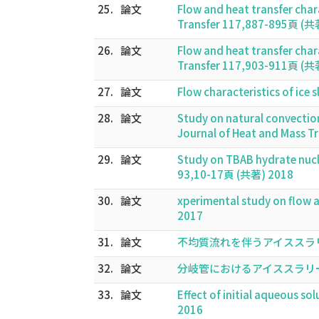
25.
論文
Flow and heat transfer chara
Transfer 117,887-895頁 (共
26.
論文
Flow and heat transfer chara
Transfer 117,903-911頁 (共
27.
論文
Flow characteristics of ice 
28.
論文
Study on natural convection 
Journal of Heat and Mass 
29.
論文
Study on TBAB hydrate nucle
93,10-17頁 (共著) 2018
30.
論文
xperimental study on flow 
2017
31.
論文
不均質流れを伴うアイススラリーの流動
32.
論文
分岐管におけるアイススラリーの流
33.
論文
Effect of initial aqueous s
2016