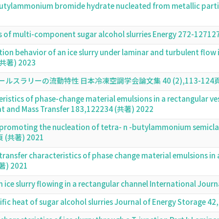
butylammonium bromide hydrate nucleated from metallic parti
cs of multi-component sugar alcohol slurries Energy 272-127
cation behavior of an ice slurry under laminar and turbulent flow
 (共著) 2023
ラリーの流動特性 日本冷凍空調学会論文集 40 (2),113-124頁 (
ristics of phase-change material emulsions in a rectangular ves
eat and Mass Transfer 183,122234 (共著) 2022
n promoting the nucleation of tetra- n -butylammonium semicla
2頁 (共著) 2021
transfer characteristics of phase change material emulsions in 
共著) 2021
an ice slurry flowing in a rectangular channel International Jo
fic heat of sugar alcohol slurries Journal of Energy Storage 