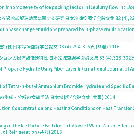
on inhomogeneity of ice packing factor in ice slurry flow Int.
過冷却解消効果に関する研究 日本冷凍空調学会論文集 33 (4),333-3
 of phase change emulsions prepared by D-phase emulsificati
日本冷凍空調学会論文 33 (4),294-315頁 (共著) 2016
の層流熱伝達特性 日本冷凍空調学会論文集 33 (4),323-332頁 (
f Propane Hydrate Using Fiber Layer International Journal of A
 of Tetra-n-butyl Ammonium Bromide Hydrate and Specific En
生成・分解の検知手法 日本機械学会論文集 (共著) 2014
lution Concentration and Heating Conditions on Heat Transfer Cha
 of the Ice Particle Bed due to Inflow of Warm Water: Effect of 
al of Refrigeration (共著) 2013