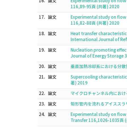
16.
論文
Experimental study on flow c
116,89-95頁 (共著) 2020
17.
論文
Experimental study on flow c
116,82-88頁 (共著) 2020
18.
論文
Heat transfer characteristic
International Journal of R
19.
論文
Nucleation promoting effect
Journal of Energy Storage
20.
論文
垂直加熱冷却系における分散質の相
21.
論文
Supercooling characteristic
著) 2019
22.
論文
マイクロチャンネル内におけるエマ
23.
論文
矩形管内を流れるアイススラリーの
24.
論文
Experimental study on flow 
Transfer 116,1026-1035頁 