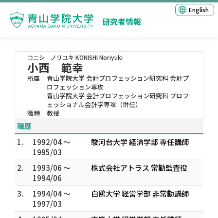
English
研究者情報
コニシ ノリユキ
KONISHI Noriyuki
小西 範幸
所属
青山学院大学 会計プロフェッション研究科 会計プ
ロフェッション専攻
青山学院大学 会計プロフェッション研究科 プロフ
ェッショナル会計学専攻（併任）
職種
教授
職歴
1.
1992/04 ～
駿河台大学 経済学部 専任講師
1995/03
2.
1993/06 ～
株式会社アトラス 常勤監査役
1994/06
3.
1994/04 ～
白鴎大学 経営学部 非常勤講師
1997/03