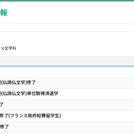
報
ンス文学科
(仏語仏文学)修了
(仏語仏文学)単位取得済退学
了
)修了(フランス政府給費留学生)
)修了