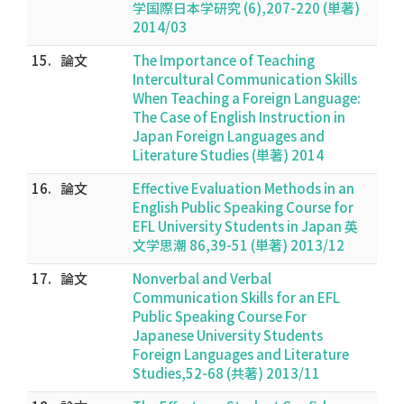
学国際日本学研究 (6),207-220 (単著)
2014/03
15.
論文
The Importance of Teaching
Intercultural Communication Skills
When Teaching a Foreign Language:
The Case of English Instruction in
Japan Foreign Languages and
Literature Studies (単著) 2014
16.
論文
Effective Evaluation Methods in an
English Public Speaking Course for
EFL University Students in Japan 英
文学思潮 86,39-51 (単著) 2013/12
17.
論文
Nonverbal and Verbal
Communication Skills for an EFL
Public Speaking Course For
Japanese University Students
Foreign Languages and Literature
Studies,52-68 (共著) 2013/11