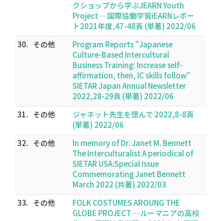
クショップから学ぶJEARN Youth
Project― 国際協働学習iEARNレポー
ト2021年度,47-48頁 (単著) 2022/06
30.
その他
Program Reports "Japanese
Culture-Based Intercultural
Business Training: Increase self-
affirmation, then, IC skills follow"
SIETAR Japan Annual Newsletter
2022,28-29頁 (単著) 2022/06
31.
その他
ジャネット先生を偲んで 2022,8-8頁
(単著) 2022/06
32.
その他
In memory of Dr. Janet M. Bennett
The Interculturalist A periodical of
SIETAR USA:Special Issue
Commemorating Janet Bennett
March 2022 (共著) 2022/03
33.
その他
FOLK COSTUMES AROUNG THE
GLOBE PROJECT ―ルーマニアの高校