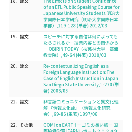
18.
論文
The Effects on Student Confidence
of an EFL Public Speaking Course for
Japanese University Students 明治大
学国際日本学研究（明治大学国際日本
学部）,119-128 (単著) 2012/03
19.
論文
スピーチに対する自信は何によっても
たらされるか―授業内容との関係から
－ OBIRIN TODAY（桜美林大学 基盤
教育院）,49-64 (共著) 2010/03
20.
論文
Re-contextualizing English as a
Foreign Language Instruction:The
Case of English Instruction in Japan
San Diego State University,1-270 (単
著) 2003/05
21.
論文
非言語コミュニケーションと異文化理
解 『情報文化論』（情報文化研究
会）,69-86 (単著) 1997/08
22.
その他
GOMI on EARTH ーゴミの長い旅ー 国
際協働学習 iEARNレポート２０２４年