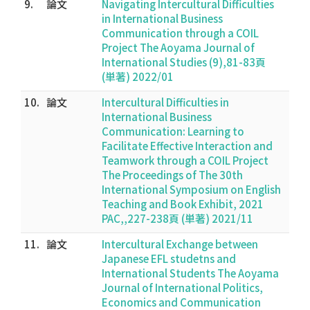
9.
論文
Navigating Intercultural Difficulties
in International Business
Communication through a COIL
Project The Aoyama Journal of
International Studies (9),81-83頁
(単著) 2022/01
10.
論文
Intercultural Difficulties in
International Business
Communication: Learning to
Facilitate Effective Interaction and
Teamwork through a COIL Project
The Proceedings of The 30th
International Symposium on English
Teaching and Book Exhibit, 2021
PAC,,227-238頁 (単著) 2021/11
11.
論文
Intercultural Exchange between
Japanese EFL studetns and
International Students The Aoyama
Journal of International Politics,
Economics and Communication