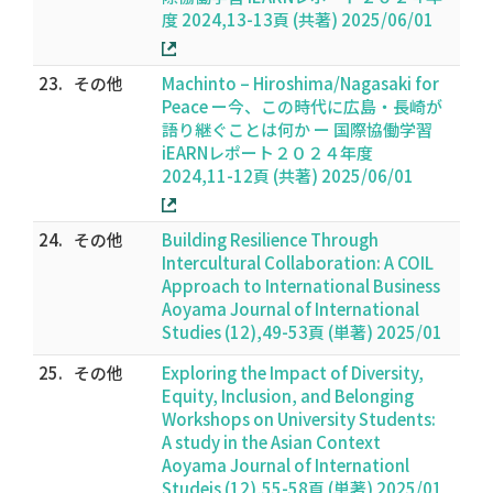
度 2024,13-13頁 (共著) 2025/06/01
23.
その他
Machinto – Hiroshima/Nagasaki for
Peace ー今、この時代に広島・長崎が
語り継ぐことは何か ー 国際協働学習
iEARNレポート２０２４年度
2024,11-12頁 (共著) 2025/06/01
24.
その他
Building Resilience Through
Intercultural Collaboration: A COIL
Approach to International Business
Aoyama Journal of International
Studies (12),49-53頁 (単著) 2025/01
25.
その他
Exploring the Impact of Diversity,
Equity, Inclusion, and Belonging
Workshops on University Students:
A study in the Asian Context
Aoyama Journal of Internationl
Studeis (12),55-58頁 (単著) 2025/01