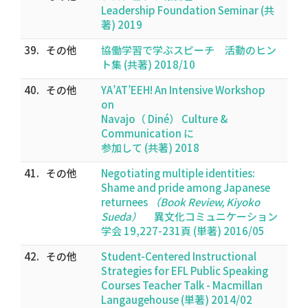
Leadership Foundation Seminar (共
著) 2019
39.
その他
協働学習で学ぶスピーチ 活動のヒン
ト集 (共著) 2018/10
40.
その他
YA’AT’EEH! An Intensive Workshop
on
Navajo（ Diné） Culture &
Communication に
参加して (共著) 2018
41.
その他
Negotiating multiple identities:
Shame and pride among Japanese
returnees
（Book Review, Kiyoko
Sueda）
異文化コミュニケーション
学会 19,227-231頁 (単著) 2016/05
42.
その他
Student-Centered Instructional
Strategies for EFL Public Speaking
Courses Teacher Talk - Macmillan
Langaugehouse (単著) 2014/02