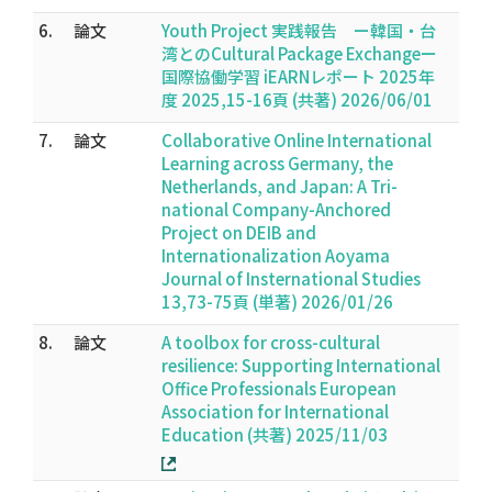
6.
論文
Youth Project 実践報告 ー韓国・台
湾とのCultural Package Exchangeー
国際協働学習 iEARNレポート 2025年
度 2025,15-16頁 (共著) 2026/06/01
7.
論文
Collaborative Online International
Learning across Germany, the
Netherlands, and Japan: A Tri-
national Company-Anchored
Project on DEIB and
Internationalization Aoyama
Journal of Insternational Studies
13,73-75頁 (単著) 2026/01/26
8.
論文
A toolbox for cross-cultural
resilience: Supporting International
Office Professionals European
Association for International
Education (共著) 2025/11/03