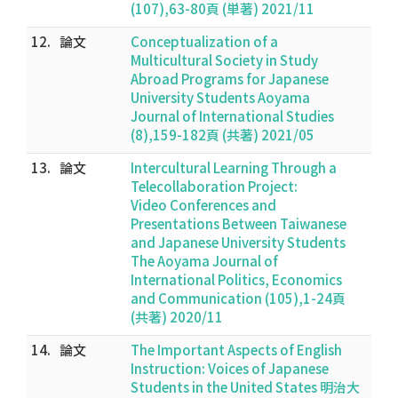
(107),63-80頁 (単著) 2021/11
12.
論文
Conceptualization of a
Multicultural Society in Study
Abroad Programs for Japanese
University Students Aoyama
Journal of International Studies
(8),159-182頁 (共著) 2021/05
13.
論文
Intercultural Learning Through a
Telecollaboration Project:
Video Conferences and
Presentations Between Taiwanese
and Japanese University Students
The Aoyama Journal of
International Politics, Economics
and Communication (105),1-24頁
(共著) 2020/11
14.
論文
The Important Aspects of English
Instruction: Voices of Japanese
Students in the United States 明治大