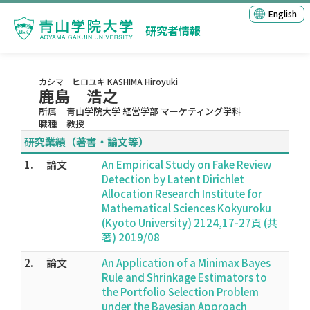
English
研究者情報
カシマ ヒロユキ
KASHIMA Hiroyuki
鹿島 浩之
所属
青山学院大学 経営学部 マーケティング学科
職種
教授
研究業績（著書・論文等）
1.
論文
An Empirical Study on Fake Review
Detection by Latent Dirichlet
Allocation Research Institute for
Mathematical Sciences Kokyuroku
(Kyoto University) 2124,17-27頁 (共
著) 2019/08
2.
論文
An Application of a Minimax Bayes
Rule and Shrinkage Estimators to
the Portfolio Selection Problem
under the Bayesian Approach