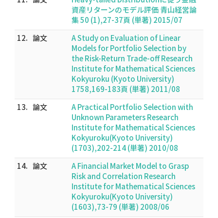
資産リターンのモデル評価 青山経営論
集 50 (1),27-37頁 (単著) 2015/07
12.
論文
A Study on Evaluation of Linear
Models for Portfolio Selection by
the Risk-Return Trade-off Research
Institute for Mathematical Sciences
Kokyuroku (Kyoto University)
1758,169-183頁 (単著) 2011/08
13.
論文
A Practical Portfolio Selection with
Unknown Parameters Research
Institute for Mathematical Sciences
Kokyuroku(Kyoto University)
(1703),202-214 (単著) 2010/08
14.
論文
A Financial Market Model to Grasp
Risk and Correlation Research
Institute for Mathematical Sciences
Kokyuroku(Kyoto University)
(1603),73-79 (単著) 2008/06