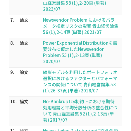
山経営論集 58 (1),2-20頁 (単著)
2023/07
7.
論文
Newsvendor Problem におけるパラ
メータ推定リスクの影響 青山経営論集
56 (1),2-14頁 (単著) 2021/07
8.
論文
Power Exponential Distributionを需
要分布に仮定したNewsvendor
Problem 55 (1),2-13頁 (単著)
2020/07
9.
論文
線形モデルを利用したポートフォリオ
選択におけるファクターとパフォーマ
ンスの関係について 青山経営論集 53
(1),26-37頁 (単著) 2018/07
10.
論文
No-Bankruptcy制約下における期待
効用理論と平均分散分析の整合性につ
いて 青山経営論集 52 (1),2-13頁 (単
著) 2017/07
11.
論文
Heavy-tailed Distributionに従う金融