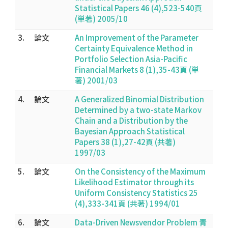
Statistical Papers 46 (4),523-540頁
(単著) 2005/10
3.
論文
An Improvement of the Parameter
Certainty Equivalence Method in
Portfolio Selection Asia-Pacific
Financial Markets 8 (1),35-43頁 (単
著) 2001/03
4.
論文
A Generalized Binomial Distribution
Determined by a two-state Markov
Chain and a Distribution by the
Bayesian Approach Statistical
Papers 38 (1),27-42頁 (共著)
1997/03
5.
論文
On the Consistency of the Maximum
Likelihood Estimator through its
Uniform Consistency Statistics 25
(4),333-341頁 (共著) 1994/01
6.
論文
Data-Driven Newsvendor Problem 青