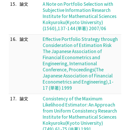
15.
論文
A Note on Portfolio Selection with
Subjective Information Research
Institute for Mathematical Sciences
Kokyuroku(Kyoto University)
(1560),137-144 (単著) 2007/06
16.
論文
Effective Portfolio Strategy through
Consideration of Estimation Risk
The Japanese Association of
Financial Econometrics and
Engineering, International
Conference, Proceedings(The
Japanese Association of Financial
Econometrics and Engineering),1-
17 (単著) 1999
17.
論文
Consistency of the Maximum
Likelihood Estimator: An Approach
from Uniform Consistency Research
Institute for Mathematical Sciences
Kokyuroku(Kyoto University)
(749),61-75 (共著) 1991