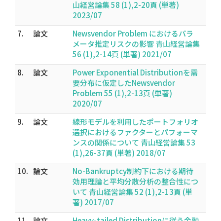
山経営論集 58 (1),2-20頁 (単著)
2023/07
7.
論文
Newsvendor Problem におけるパラ
メータ推定リスクの影響 青山経営論集
56 (1),2-14頁 (単著) 2021/07
8.
論文
Power Exponential Distributionを需
要分布に仮定したNewsvendor
Problem 55 (1),2-13頁 (単著)
2020/07
9.
論文
線形モデルを利用したポートフォリオ
選択におけるファクターとパフォーマ
ンスの関係について 青山経営論集 53
(1),26-37頁 (単著) 2018/07
10.
論文
No-Bankruptcy制約下における期待
効用理論と平均分散分析の整合性につ
いて 青山経営論集 52 (1),2-13頁 (単
著) 2017/07
11.
論文
Heavy-tailed Distributionに従う金融