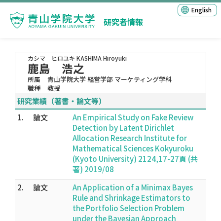
English
研究者情報
カシマ ヒロユキ
KASHIMA Hiroyuki
鹿島 浩之
所属
青山学院大学 経営学部 マーケティング学科
職種
教授
研究業績（著書・論文等）
1.
論文
An Empirical Study on Fake Review
Detection by Latent Dirichlet
Allocation Research Institute for
Mathematical Sciences Kokyuroku
(Kyoto University) 2124,17-27頁 (共
著) 2019/08
2.
論文
An Application of a Minimax Bayes
Rule and Shrinkage Estimators to
the Portfolio Selection Problem
under the Bayesian Approach