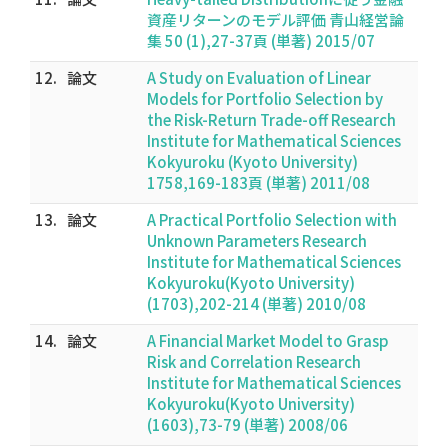
資産リターンのモデル評価 青山経営論
集 50 (1),27-37頁 (単著) 2015/07
12.
論文
A Study on Evaluation of Linear
Models for Portfolio Selection by
the Risk-Return Trade-off Research
Institute for Mathematical Sciences
Kokyuroku (Kyoto University)
1758,169-183頁 (単著) 2011/08
13.
論文
A Practical Portfolio Selection with
Unknown Parameters Research
Institute for Mathematical Sciences
Kokyuroku(Kyoto University)
(1703),202-214 (単著) 2010/08
14.
論文
A Financial Market Model to Grasp
Risk and Correlation Research
Institute for Mathematical Sciences
Kokyuroku(Kyoto University)
(1603),73-79 (単著) 2008/06