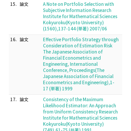
15.
論文
A Note on Portfolio Selection with
Subjective Information Research
Institute for Mathematical Sciences
Kokyuroku(Kyoto University)
(1560),137-144 (単著) 2007/06
16.
論文
Effective Portfolio Strategy through
Consideration of Estimation Risk
The Japanese Association of
Financial Econometrics and
Engineering, International
Conference, Proceedings(The
Japanese Association of Financial
Econometrics and Engineering),1-
17 (単著) 1999
17.
論文
Consistency of the Maximum
Likelihood Estimator: An Approach
from Uniform Consistency Research
Institute for Mathematical Sciences
Kokyuroku(Kyoto University)
(749),61-75 (共著) 1991