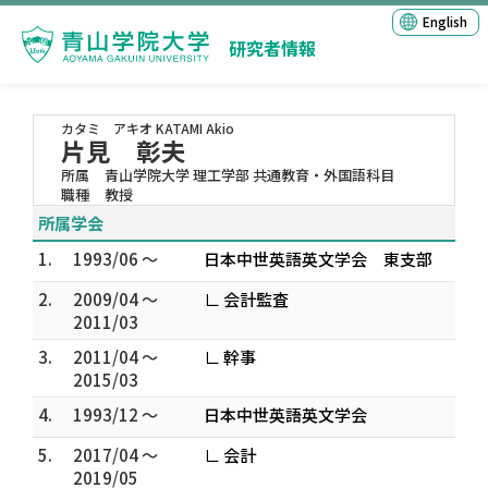
English
研究者情報
カタミ アキオ
KATAMI Akio
片見 彰夫
所属
青山学院大学 理工学部 共通教育・外国語科目
職種
教授
所属学会
1.
1993/06 ～
日本中世英語英文学会 東支部
2.
2009/04 ～
∟ 会計監査
2011/03
3.
2011/04 ～
∟ 幹事
2015/03
4.
1993/12 ～
日本中世英語英文学会
5.
2017/04 ～
∟ 会計
2019/05